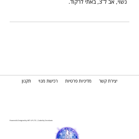
נשוי, אב ל־3, באתי לרקוד.
יצירת קשר
מדיניות פרטיות
רכישת מנוי
תקנון
Powered & Designed by
ART-UP LTD
| Coded by
Develowix