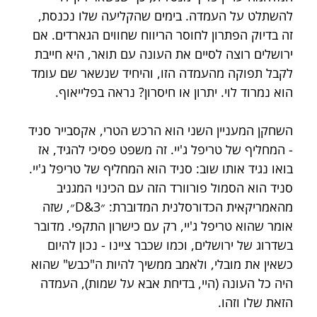
להשתלט על העמדה. בימים שהקליעה שלו נכנסת, 
זה בדיוק הפתרון לחוסר הריווח שחווים הגארדים. אם 
ירושלים רוצה לסיים את העונה עם תואר, היא חייבת 
לקבל תפוקה מהעמדה הזו, והיחיד שנשאר שם עומד 
הוא נמרוד לוי. יתרון או חיסרון? נראה בפלייאוף.
השחקן המעניין השני הוא הרכש הטרי, אקסבייר סניד 
- המחליף של טריפל ג'יי. זה משפט פסיכי להגיד, אז 
בואו נגיד אותו שוב: סניד הוא המחליף של טריפל ג'יי. 
סניד הוא הסמול פורוורד הזה עם הכינוי המגניב 
מהאמריקאית הכדורסלנית המדוברת: ״D&3״, שזה 
אומר שהוא טריפל ג'יי, רק עם כישרון התקפי. מדובר 
בשדרוג של ירושלים, וכמו שכבר ציינו - נכון להיום 
כשאין את מובלי, ולאמב ממשיך להיות ה"כבש" שהוא 
היה כל העונה (היי, בדיחת אבא על שמות), העמדה 
הזאת שלו וזהו.