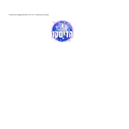
Powered & Designed by
ART-UP LTD
| Coded by
Develowix