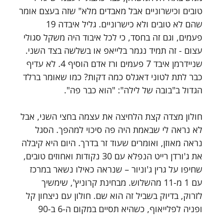
טובים וכישרוניים אבל מאבדים מלא" שזה בעצם אומר 
שהם לא טובים ולא כישרוניים. גליל איבדה 19 
פעמים, וגם זה בחסד, כי לכל איבוד היה משקל סגולי 
עצום - זה תמיד נגמר בלייאפ או בשלשה בצד השני. 
שניידרמן איבד 7 פעמים ורז אדם הוסיף 4. לא עדיף 
כבר לתת לטוני דאגלס כמה דקות? כמו שאומר ברלד 
הגדול ב"בובה של לילה": "הוא כבר פה".
חולון מצדה קצת הלחיצה את עצמה בחצי השני, אבל 
לא נראה לי שבאמת היה פה סיכוי למהפך. הסגל 
נראה מאוזן, ואומרים שעוד זר בדרך. היום היא קיבלה 
את ג'ורדן רייט הנפלא עם 30 נקודות ואחוזים טובים, 
שחיפו על גרין ג'וניור – שנראה כאילו נשאר במרכז 
עם 1 מ-11 מהשלוש. מבחינת קרוניץ', שימשיך 
לזרוק, בדיוק בשביל זה הוא שם. חולון עם ניצחון קל 
ופניה לפלייאוף, כשהיא תסיים במקום ה-6 ב-90 