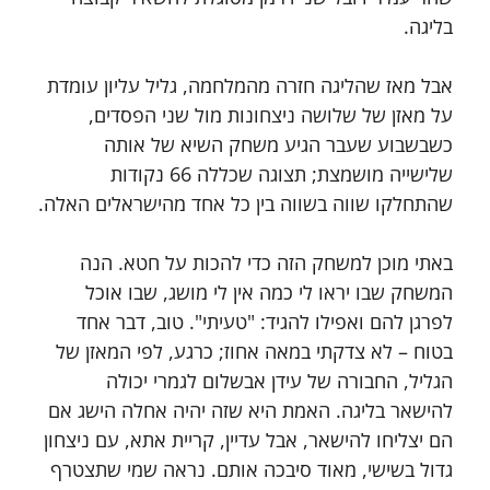
בליגה.
אבל מאז שהליגה חזרה מהמלחמה, גליל עליון עומדת 
על מאזן של שלושה ניצחונות מול שני הפסדים, 
כשבשבוע שעבר הגיע משחק השיא של אותה 
שלישייה מושמצת; תצוגה שכללה 66 נקודות 
שהתחלקו שווה בשווה בין כל אחד מהישראלים האלה.
באתי מוכן למשחק הזה כדי להכות על חטא. הנה 
המשחק שבו יראו לי כמה אין לי מושג, שבו אוכל 
לפרגן להם ואפילו להגיד: "טעיתי". טוב, דבר אחד 
בטוח – לא צדקתי במאה אחוז; כרגע, לפי המאזן של 
הגליל, החבורה של עידן אבשלום לגמרי יכולה 
להישאר בליגה. האמת היא שזה יהיה אחלה הישג אם 
הם יצליחו להישאר, אבל עדיין, קריית אתא, עם ניצחון 
גדול בשישי, מאוד סיבכה אותם. נראה שמי שתצטרף 