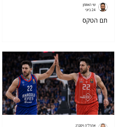
שי האוזמן
24 ביוני
תם הטקס
אהרל'ה ויסברג