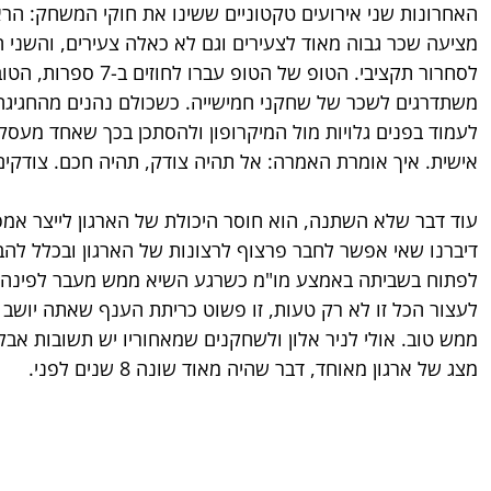
האחרונות שני אירועים טקטוניים ששינו את חוקי המשחק: הר
מציעה שכר גבוה מאוד לצעירים וגם לא כאלה צעירים, והשני ה
לסחרור תקציבי. הטופ של
משתדרגים לשכר של שחקני חמישייה. כשכולם נהנים מהחגיגה 
לעמוד בפנים גלויות מול המיקרופון ולהסתכן בכך שאחד מעסקני 
אישית. איך אומרת האמרה: אל תהיה צודק, תהיה חכם. צודקים
עוד דבר שלא השתנה, הוא חוסר היכולת של הארגון לייצר אמ
דיברנו שאי אפשר לחבר פרצוף לרצונות של הארגון ובכלל להבין
לפתוח בשביתה באמצע מו"מ כשרגע השיא ממש מעבר לפינה? 
לעצור הכל זו לא רק טעות, זו פשוט כריתת הענף שאתה יושב 
ממש טוב. אולי לניר אלון ולשחקנים שמאחוריו יש תשובות אבל
מצג של ארגון מאוחד, דבר שהיה מאוד שונה 8 שנים לפני.