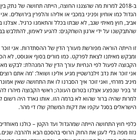
ב-2018 למרות מה שהצגנו החוצה, הייתה תחושה של נתק בי
הגדול כמו אוחיון ופניני במכבי או אליהו והלפרין בירושלים. אנ
אביב, חוץ מאיתי שגב, לא שבתו בכלל והתאמנו כרגיל. אצלנו ב
שהתבקשנו על ידי ארגון השחקנים: להגיע לאימון, להתלבש בבגד
זו הייתה הוראה מפורשת מעורך הדין של ההסתדרות. אני זוכר
ומבקש מאיתנו לצאת לפרקט. כמו מורים בסוף אוגוסט, לא הס
הקבוצה לפעול לפי הנחיות עורך הדין של המנהלת: לבקש מאית
אני זוכר את נדב זילברשטיין מגיע אלינו ושואל: 'מה אתם רוצי
מיניב מזרחי, ואני זוכר איך הסברנו לו את התחושה שאין אמונה
זר בכיר שנפצע אצלנו בטרום העונה; ראשי הקבוצה מיהרו להבי
למרות שהיה ברור שהוא לא ברמה הזו. אותו גארד היה רשום 
הישראלים בסגל עקפו את דקות המשחק שלו די מהר.
כלפי חוץ התחושה הייתה שמהגדול ועד הקטן – כולנו מאוחדים
נזוז מפה בלי לעגן את החוק הרוסי בהסכם הבא ולהרבה שנים