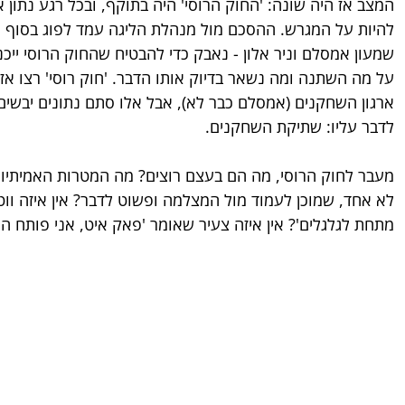
המצב אז היה שונה: 'החוק הרוסי' היה בתוקף, ובכל רגע נתון 
להיות על המגרש. ההסכם מול מנהלת הליגה עמד לפוג בסוף או
שמעון אמסלם וניר אלון - נאבק כדי להבטיח שהחוק הרוסי ייכ
על מה השתנה ומה נשאר בדיוק אותו הדבר. 'חוק רוסי' רצו אז ור
ארגון השחקנים (אמסלם כבר לא), אבל אלו סתם נתונים יבשים.
לדבר עליו: שתיקת השחקנים.
מעבר לחוק הרוסי, מה הם בעצם רוצים? מה המטרות האמיתיות
לא אחד, שמוכן לעמוד מול המצלמה ופשוט לדבר? אין איזה ווטר
מתחת לגלגלים'? אין איזה צעיר שאומר 'פאק איט, אני פותח הכל