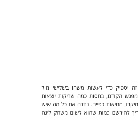
האם זה מספיק כדי להוביל את מכבי לשפיץ? לא. האם זה יספיק כדי לעשות משהו בשלישי מול 
אולימפיאקוס, אותה יווניה בכירה שממש גנבה מהצהובים במפגש הקודם, בחסות כמה שריקות יוצאות 
דופן? נמתין ונראה. ולגבי חולון, האמת, זה משתנה. אתמול, במיקרו, מחיאות כפיים. נתנה את כל מה שיש 
לה ועוד. הסגל הזה, כמו שהופיע מול מכבי תל אביב, לא צריך להירשם כמות שהוא לשום משחק ליגה 