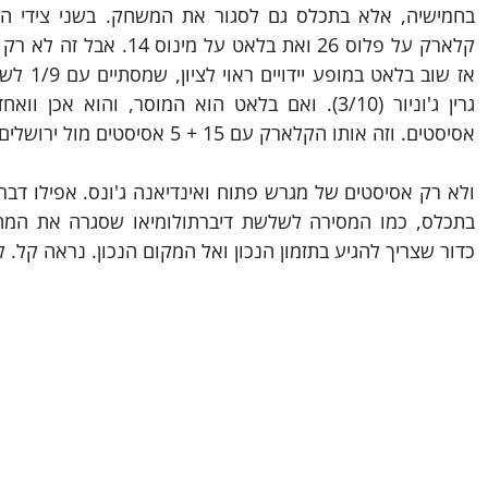
אסיסטים. וזה אותו הקלארק עם 15 + 5 אסיסטים מול ירושלים. ושל 17 + 5 (ב 21 דקות) מול ז'לגיריס. 
כדור שצריך להגיע בתזמון הנכון ואל המקום הנכון. נראה קל. לא מוב