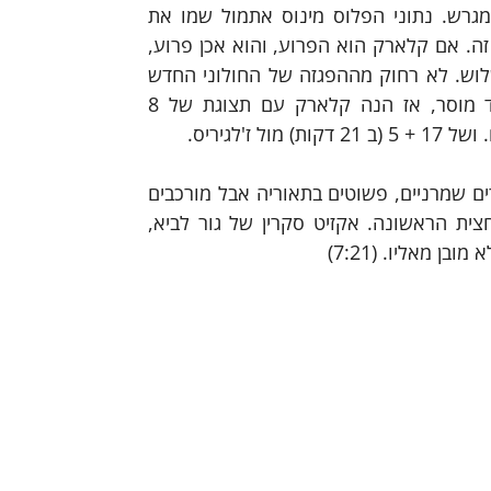
בחמישיה, אלא בתכלס גם לסגור את המשחק. בשני צידי המגרש. נתוני הפלוס מינוס אתמול שמו את 
קלארק על פלוס 26 ואת בלאט על מינוס 14. אבל זה לא רק זה. אם קלארק הוא הפרוע, והוא אכן פרוע, 
אז שוב בלאט במופע יידויים ראוי לציון, שמסתיים עם 1/9 לשלוש. לא רחוק מההפגזה של החולוני החדש 
גרין ג'וניור (3/10). ואם בלאט הוא המוסר, והוא אכן וואחד מוסר, אז הנה קלארק עם תצוגת של 8 
ולא רק אסיסטים של מגרש פתוח ואינדיאנה ג'ונס. אפילו דברים שמרניים, פשוטים בתאוריה אבל מורכבים 
בתכלס, כמו המסירה לשלשת דיברתולומיאו שסגרה את המחצית הראשונה. אקזיט סקרין של גור לביא, 
ן מאליו. (7:21)