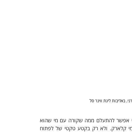
י, באדיבות ליגת ווינר סל
מה שכן, בכל הנוגע לזאת שמשחקת בליגה השניה בטיבה, אי אפשר להתעלם ממה שקורה עם מי שהוא 
כיום הרכז הראשון בטיבו. כל עוד לא יוכח אחרת, זה של ג'ימי קלארק. ולא רק בקטע טקטי של לפתוח 