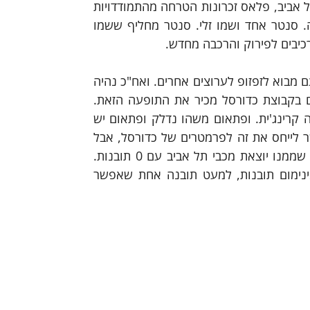
מבט קצר אל עבר הסגל שרשמה חולוניה למשחק מול מכבי תל אביב, פלאס זכרונות הטרחה מהתמודדויות 
קודמות, לא באמת סיפק יותר מדי חשק לקראת המשחק הזה. סנטר אחד ושמו זלי. סנטר מחליף ששמו 
רכיבים לפירוק והרכבה מחדש.
וככה גם התחיל המשחק. 10-0 צהוב. אח"כ 14-2 וכו וגו ודו, עם מבוא לזפזופ לערוצים אחרים. ואח"כ נהיה 
קרחנה. באמת של החיים? כל מי ששיחק או היה מעורב פעם בקבוצת כדורסל מכיר את התופעה הזאת. 
מתארחים באיזשהו מקום. עם אווירה קרינג'ית סביב. מול יריבה קרינג'ית. ופתאום משהו נדלק ופתאום יש 
בלאגן ופתאום אבדן עשתונות פינת פאניקה. ואם תרצו, אפשר לייחס את זה לפרמטרים של כדורסל, אבל 
זה לא באמת הסיפור במקרה הזה. אם נדבר גלויות, זה נצחון שממנו יוצאת מכבי תל אביב עם 0 תובנות. 
ואם חולון חפצת נצחונות העונה, כדאי גם לה לצאת עם מינימום תובנות, למעט תובנה אחת שאפשר 