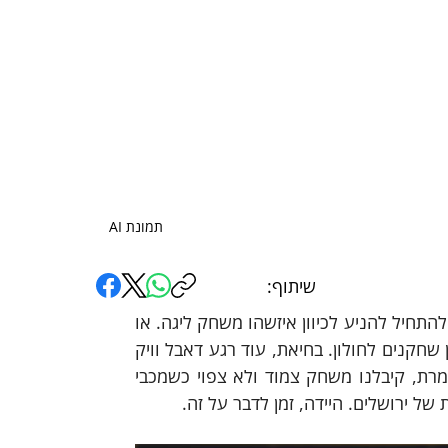
תמונת AI
שיתוף:
מוצאי שבת, אתם יודעים. אחרי וויקנד בכיף, לא לכולם יש כוח להתחיל להניע לכיוון איזשהו משחק ליגה. או 
להניע במהלך משחק הליגה. בחיאת, קר בירושלים. בחיאת, אין שחקנים לחולון. בחיאת, עוד רגע דאבל וויק 
יורוליג. בחיאת, פריז זה לא באמת בקריות. ואחרי שתמה המרמרת, קיבלנו משחק צמוד ולא צפוי כשמכבי 
של ירושלים. היידה, זמן לדבר על זה.