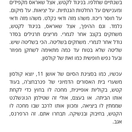
בשנתיים שחלפו. בניגוד לקטש, אצל שאראס מקפידים 
ומענישים על החלטות הגנתיות. על יציאות. על מיקום. 
על חוסר ריכוז. משהו מזה ודאי נקלט. משהו מזה ודאי 
נלמד. וגם ההיפך, אצל שאראס, בניגוד לקטש, 
משחקים בקצב אחר לגמרי. מריצים תרגילים בסדר 
גודל אחר לגמרי. משחקים בשליטה. הכי בשליטה שיש. 
שליטה שלא בטוח עד כמה מתאימה לשחקן מפוזר 
ובעל נפש חופשית כמו זאת של קולסון. 
עכשיו, כמו בסצינת הסיום של אושן 11, יוצא קולסון 
משערי בית האסורים הדמיוני של פנרבחצ'ה, בעוד 
קטש, בקוליות אופיינית, מחכה לו בחוץ כדי לקחת 
אותו הביתה. או בעצם, אולי זה שטילמן הנונשלנט 
שממתין לו ביציאה, ומכוון אותו לרכב שבו מחכה לו 
הקטש, בחיבוק ובנשיקה. תבחרו אתם. זה הרפרנס, 
אגב.