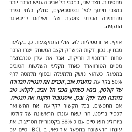
מחסימות. מצד שני, במכבי תל אביב העניש הרבה יותר 
במצבי חיתוך לסל ובפוטבאקים, כחלק בלתי נפרד 
מהחתירה הבלתי פוסקת שלו ושלהם לריבאונד 
התקפה. 
אוקיי. אז ורסטיליות לא. אולי התמקצעות כן, בקליעה 
מבחוץ. נכון, דקות המשחק וקצב המשחק ייצרו הרבה 
פחות הזדמנויות וזריקות, אבל את עידן פנרבחצ'ה 
מסיים הפורווארד כאחד מקלעי השלשות הטובים 
במפעל, כשהוא נושק מלמעלה ובסוף מלמטה לרף 
50% בקליעה. 
בהערת אגב, זוכרים את הנטייה הברורה 
של קולסון, בימיו כשחקן מכבי תל אביב, לקלוע טוב 
בהרבה מצד ימין? ובכן, איסנטבול תיקנה את הנטייה
. 
אם מחפשים, בכל הקשור לקליעה, את ההשוואה 
לכפיל בריסט, הרי שאת עונתו הראשונה של קולסון 
ביורוליג הוא סיים עם כ 38% בקטגוריית הטריצות. את 
עונתו הראשונה במפעל אירופאי, ב BCL, סיים עם 