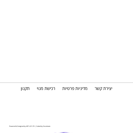
יצירת קשר
מדיניות פרטיות
רכישת מנוי
תקנון
Powered & Designed by
ART-UP LTD
| Coded by
Develowix