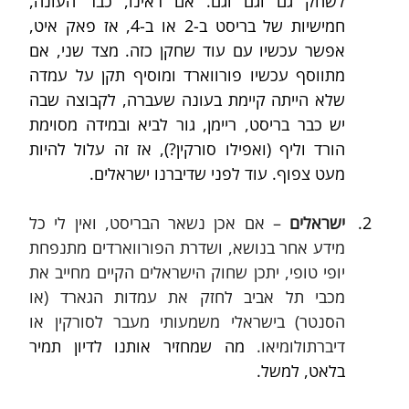
לשחק גם וגם וגם. אם ראינו, כבר העונה, 
חמישיות של בריסט ב-2 או ב-4, אז פאק איט, 
אפשר עכשיו עם עוד שחקן כזה. מצד שני, אם 
מתווסף עכשיו פורווארד ומוסיף תקן על עמדה 
שלא הייתה קיימת בעונה שעברה, לקבוצה שבה 
יש כבר בריסט, ריימן, גור לביא ובמידה מסוימת 
הורד וליף (ואפילו סורקין?), אז זה עלול להיות 
מעט צפוף. עוד לפני שדיברנו ישראלים.
ישראלים
 – אם אכן נשאר הבריסט, ואין לי כל 
מידע אחר בנושא, ושדרת הפורווארדים מתנפחת 
יופי טופי, יתכן שחוק הישראלים הקיים מחייב את 
מכבי תל אביב לחזק את עמדות הגארד (או 
הסנטר) בישראלי משמעותי מעבר לסורקין או 
דיברתולומיאו. 
מה שמחזיר אותנו לדיון תמיר 
בלאט, למשל.