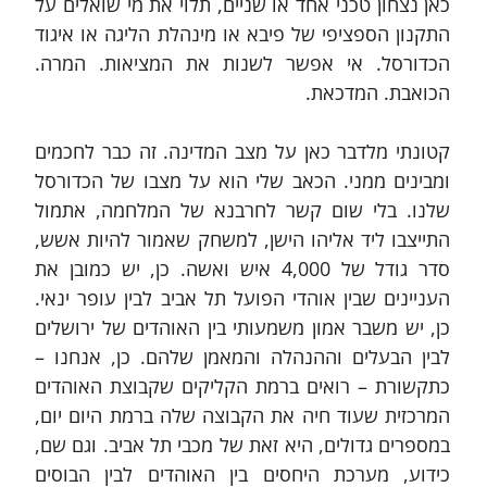
כאן נצחון טכני אחד או שניים, תלוי את מי שואלים על 
התקנון הספציפי של פיבא או מינהלת הליגה או איגוד 
הכדורסל. אי אפשר לשנות את המציאות. המרה. 
הכואבת. המדכאת.
קטונתי מלדבר כאן על מצב המדינה. זה כבר לחכמים 
ומבינים ממני. הכאב שלי הוא על מצבו של הכדורסל 
שלנו. בלי שום קשר לחרבנא של המלחמה, אתמול 
התייצבו ליד אליהו הישן, למשחק שאמור להיות אשש, 
סדר גודל של 4,000 איש ואשה. כן, יש כמובן את 
העניינים שבין אוהדי הפועל תל אביב לבין עופר ינאי. 
כן, יש משבר אמון משמעותי בין האוהדים של ירושלים 
לבין הבעלים וההנהלה והמאמן שלהם. כן, אנחנו – 
כתקשורת – רואים ברמת הקליקים שקבוצת האוהדים 
המרכזית שעוד חיה את הקבוצה שלה ברמת היום יום, 
במספרים גדולים, היא זאת של מכבי תל אביב. וגם שם, 
כידוע, מערכת היחסים בין האוהדים לבין הבוסים 