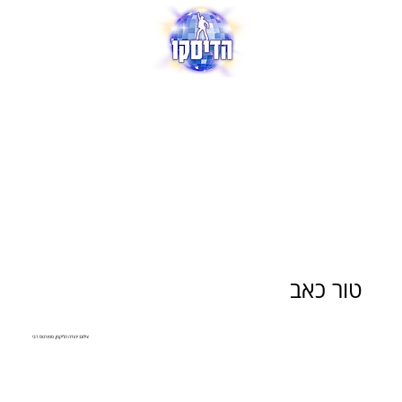
טור כאב
צילום: יהודה הליקמן, ספורטס רבי