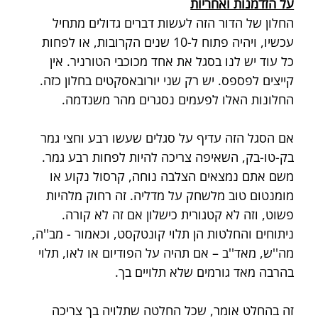
על הזדמנות ואחריות
החלון של הדור הזה לעשות דברים גדולים מתחיל 
עכשיו, ויהיה פתוח ל-10 שנים הקרובות, או לפחות 
כל עוד יש לנו בסגל את אחד מכוכבי הטורניר. אין 
קייצים לפספס. יש רק שני יורובאסקטים בחלון כזה. 
החלונות האלו לפעמים נסגרים מהר משנדמה.
אם הסגל הזה עדיף על סגלים שעשו רבע וחצי גמר 
בק-טו-בק, השאיפה צריכה להיות לפחות רבע גמר. 
משם אתם נמצאים הצלבה נוחה, קרסול נקוע או 
מומנטום טוב מלשחק על מדליה. זה רחוק מלהיות 
פשוט, וזה לא קטגורית כישלון אם זה לא קורה. 
ניתוחים והחלטות הן תלוי קונטקסט, וכאמור - מב''ה, 
מה''ש, מאד''ב – אם תהיה על הפודיום או לאו, תלוי 
בהרבה מאד גורמים שלא תלויים בך.
זה בהחלט אומר, שכל החלטה שתלויה בך צריכה 