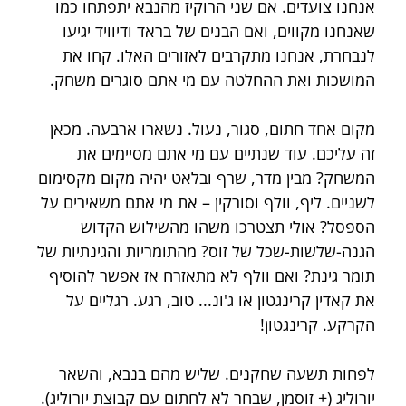
אנחנו צועדים. אם שני הרוקיז מהנבא יתפתחו כמו 
שאנחנו מקווים, ואם הבנים של בראד ודיוויד יגיעו 
לנבחרת, אנחנו מתקרבים לאזורים האלו. קחו את 
המושכות ואת ההחלטה עם מי אתם סוגרים משחק.
מקום אחד חתום, סגור, נעול. נשארו ארבעה. מכאן 
זה עליכם. עוד שנתיים עם מי אתם מסיימים את 
המשחק? מבין מדר, שרף ובלאט יהיה מקום מקסימום 
לשניים. ליף, וולף וסורקין – את מי אתם משאירים על 
הספסל? אולי תצטרכו משהו מהשילוש הקדוש 
הגנה-שלשות-שכל של זוס? מהתומריות והגינתיות של 
תומר גינת? ואם וולף לא מתאזרח אז אפשר להוסיף 
את קאדין קרינגטון או ג'ונ... טוב, רגע. רגליים על 
הקרקע. קרינגטון! 
לפחות תשעה שחקנים. שליש מהם בנבא, והשאר 
יורוליג (+ זוסמן, שבחר לא לחתום עם קבוצת יורוליג). 