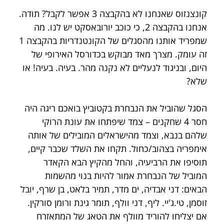
קונצנזוס שאנחנו לא בהקבצה 3 אפשר לקבל? תודה. 
אנחנו בהקבצה 2, כי כוכב יורובאסקט יש לנו. מה 
שמפריד אותנו מהסגלים של הקונטנדריות בהקבצה 1 
זה עומק. מצרך מאד מבוקש בכדורסל האירופי של 
היום, ובניגוד לנעליים לא נקנה מהר. בעיה. בעיה! או 
שלא?
הסגל שהוביל את הנבחרת בקטוביץ בואכם ריגה היה 
חסר 4 שחקנים – צמד שיפתחו את עונת הרוקי 
שלהם בנבא, וצמד מהישראלים המובילים של אותה 
אימפריה בצהוב/כחול. תקחו את השלד שכבר קיים, 
תוסיפו את הרביעיה, והחל מהקיץ הבא הקאדר 
המוביל של הנבחרת אמור להיות בנוי מהשמות 
הבאים: דני אבדיה, ים מדר, תמיר בלאט, בן שרף, יובל 
זוסמן, טי.ג'יי. ליף, דני וולף, תומר גינת ורומן סורקין. 
אם יצליחו להוריד מוולף את הטאג של המתאזרח 