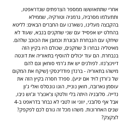
אחרי שתתאוששו ממספר הצרפתים שנדראפטו, 
ותתעלמו מסרביה, גרמניה וטורקיה, שממילא 
בהקבצה מעלינו, נשארנו עם החברים הבאים: לליטא 
בהחלט יש אפסייד עם שני שחקנים בנבא, שעוד לא 
שיחקו עם הנבחרת הבוגרת וכמובן את הכוכב שלהם. 
מאיטליה נבחרו 3 שחקנים, שכולם היו בקיץ הזה 
בנבחרת. הם עוד יכולים להוסיף בתאוריה את דונטה 
דיוינצ'נזו. לפולנים יש את ג'רמי סוחאן וגם להם 
מישהו בתאוריה - ברנדן פודז'ינסקי (שיקח את המקום 
של ג'ורדן לויד אם יגיע). ספרד חסרה בקיץ הזה את 
עוסמן גארובה, חואן נונייז, הוגו גונסלס ואלי ג'ון 
נדייה. סלובניה היתה בלי וולטקו צ'אנצ'ר וג'וש ניבו, 
אבל אף סלובני, יווני או לטבי לא נבחר בדראפט ב-4 
שנים האחרונות. משהו מכל זה גורם לכם לפקפק? 
לצקצק?