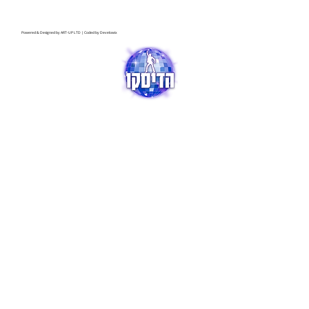
Powered & Designed by
ART-UP LTD
| Coded by
Develowix