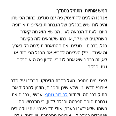
חמש אותיות, מתחיל בסמ''ך 
אנחנו הולכים להתעסק פה עם סגלים. כמות הכישרון 
והיכולות שיש בסגלים של הנבחרות באליפות אירופה 
היום ולעתיד הנראה לעין. הנושא הוא מה קאדר 
השחקנים שיש לך, או כמו שקוראים לזה בקיצור - 
סגל. ברבים – סגלים. אם ההתאחדות (למה רק בארץ 
זה איגוד...?!?) הצליחה להביא את הסגל הכי חזק או 
לא, זה כבר נושא אחר לגמרי. הדיון פה הוא סגלים 
נטו. סגלים.
לפני ימים מספר, מעל רחבת הדיסקו, הכרזנו על סדר 
אירופי חדש. מי שלא שינן והפנים, מוזמן להפקיד את 
התיק בכניסה, ולחזור 
לסיבוב נוסף
. עכשיו, נכניס את 
נבחרת סופר-ספרטה וסגלה לדיון, כי מתרחש פה 
משהו שלא ידענו בעבר, אולי חד-פעמי. שני ווקטורים 
שעובדים במקביל – אירופה מתרחבת, וישראל עולה. 