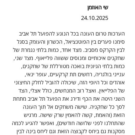
שי האוזמן
24.10.2025
הערכות טרום העונה בכל הנוגע להפועל תל אביב 
סימנו פערים בין הפוטנציאל, הכשרון והעומק בסגל 
לבין הקרקס מסביב. מצד אחד, כמות בלתי נגמרת של 
שחקנים איכותיים ומנוסים ששווה פלייאוף. מצד שני, 
כמות בלתי הגיונית בואכה מטורללת של שחקנים, 
ענייני בולגריה, רחשים תת קרקעיים, עופר ינאי, 
אוהדים וכל היופי הזה, שיכולה להוביל לחלק החיצוני 
של הפלייאין. ואצל רוב המנחשים, כולל אצלי, הצד 
השני היטה את הכף ודירג את הפועל תל אביב מתחת 
לסך כל שחקניה. שישה משחקים אל תוך העונה 
הזאת (והאמת, קשה להאמין שרק שישה. מרגיש 
שהתחלנו לפני שלושה חודשים), ואפשר להגיע לכמה 
מסקנות גם ביחס לקבוצה הזאת וגם ליחס בינה לבין 