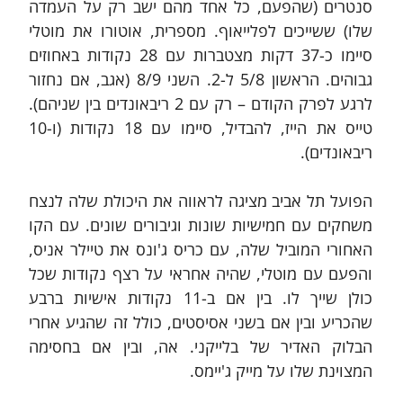
סנטרים (שהפעם, כל אחד מהם ישב רק על העמדה 
שלו) ששייכים לפלייאוף. מספרית, אוטורו את מוטלי 
סיימו כ-37 דקות מצטברות עם 28 נקודות באחוזים 
גבוהים. הראשון 5/8 ל-2. השני 8/9 (אגב, אם נחזור 
לרגע לפרק הקודם – רק עם 2 ריבאונדים בין שניהם). 
טייס את הייז, להבדיל, סיימו עם 18 נקודות (ו-10 
ריבאונדים).
הפועל תל אביב מציגה לראווה את היכולת שלה לנצח 
משחקים עם חמישיות שונות וגיבורים שונים. עם הקו 
האחורי המוביל שלה, עם כריס ג'ונס את טיילר אניס, 
והפעם עם מוטלי, שהיה אחראי על רצף נקודות שכל 
כולן שייך לו. בין אם ב-11 נקודות אישיות ברבע 
שהכריע ובין אם בשני אסיסטים, כולל זה שהגיע אחרי 
הבלוק האדיר של בלייקני. אה, ובין אם בחסימה 
המצוינת שלו על מייק ג'יימס.