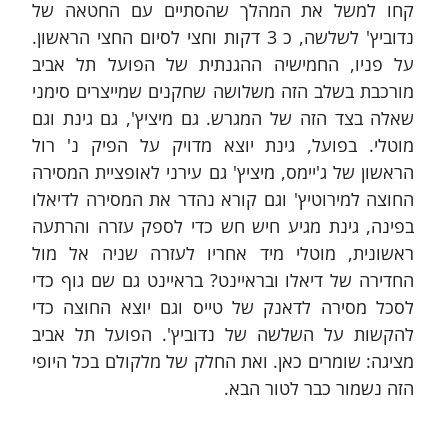
קחו למשל את המהלך שהסתיים עם החטאה של 
נדוביץ' לשלשה, כ 3 דקות וחצי לסיום החצי הראשון. 
על פניו, החמישיה ההגנתית של הפועל תל אביב 
מורכבת בשלב הזה משלושה שחקנים שמייצרים סימני 
שאלה בצד הזה של המגרש. גם מיציץ', גם גינת וגם 
מוטלי. בפועל, גינת יוצא מדויק על הפיק נ' רול 
הראשון של ג'יימס, מיציץ' גם עירני לאופציית המסירה 
החוצה למירוטיץ' וגם קורא נהדר את המסירה לדיאלו 
בפינה, גינת מגיע חיש חש כדי לספק עזרה והרתעה 
ראשונית, מוטלי מיד אחריו לעזרה שניה אל מול 
החדירה של דיאלו ובראיינט? בראיינט גם שם גוף כדי 
לסכל מסירה לדאנק של טייס וגם יוצא החוצה כדי 
להקשות על השלשה של נדוביץ'. הפועל תל אביב 
מציגה: שומרים כאן. ואת החלק של מלקולם בכל היופי 
הזה נשמור כבר לטור הבא.