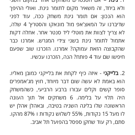
ולא ביחד, זה משאיר מקום לתומר גינת. ואולי ההיפך 
הוא הנכון: אם תומר גינת משחק ככה, עוד לפני 
שדיברנו על המאצ'אפ מול מונאקו והסטרץ' 4 שלה, 
לא צריך לצוות את מוטלי ליד סנטר אחר. אחלה דקות 
אתמול לתומר גינת בשני צידי המגרש. אמרנו כבר 
שהקבוצה הזאת עמוקה? אמרנו. הזכרנו שוב שפעם 
חיפשו שם עוד 4 פותח? הנה, הזכרנו עכשיו.
2. 
בלייקני
 - איזה כיף לקחת את בלייקני כמובן מאליו. 
הוא באמת לא עשה שום דבר מיוחד, חוץ מג'אמפרים 
סופר קשים וקלים עבורו ברבע הרביעי, כשהמשחק 
היה תלוי על בלימה. 6 משחקים אל תוך העונה 
הראשונה שלו בליגה השניה בטיבה, ובאהלן אהלן יש 
לו מעל 15 נקודות, 55% לשלוש נקודות ו 87% מהקו. 
סתם, רק עוד שחקן ספסל בהפועל תל אביב.