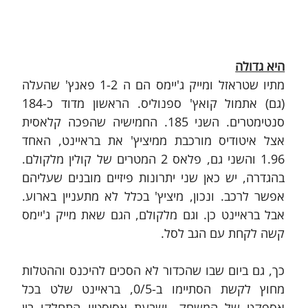
היא גדולה
מתיו שטראזל ומייק ג'יימס הם ה 1-2 פאנץ' שהעלה 
(גם) אתמול קואץ' ספנוליס. הראשון מדוד כ-184 
סנטימטרים. השני 185. החמישיה שהפכה קלאסית 
אצל איטודיס מורכבת ממיציץ' את בראיינט, האחד 
1.96 והשני גם, פלאס 2 המטרים של קולין מלקולם. 
בהגדרה, יש כאן שני יתרונות פיזיים מובנים שעליהם 
אפשר לרכב. ונכון, מיציץ' בכלל לא מתעניין בארוע. 
אבל בראיינט כן. וגם מלקולם, הגם שאת מייק ג'יימס 
קשה לקחת עם הגב לסל.
כך, גם ביום שבו שהכדור לא הסכים להיכנס וההטלות 
מחוץ לקשת הסתיימו ב-0/5, בראיינט שלט בכל 
אספקט של המשחק. ושבעת אסיסטיו התחלקו בין 