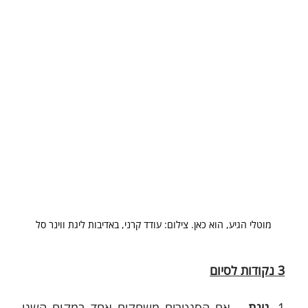
מוטלי הגיע, הוא כאן. צילום: עודד קרני, באדיבות ליגת ווינר סל
3 נקודות לסיום
1. 
גינת
 – אם הסנטרים משחקים אחד במקום השני 