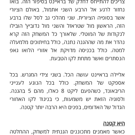
צריכים להתייחס לחלק של בראיינט בסיפור הזה. בואו 
נחזור לרגע אל הרבע השני אתמול, באולם הציורי 
אשר בסופיה הציורית. שני מהלכי גב לסל שלו ברבע 
הזה, הראשון מול שטראזל והשני מול נדוביץ' הובילו 
לנקודות של המוטלי. שלאורך כל המשחק הזה קרא 
נהדר את מה שההגנה נתנה, כולל בחיתוכים מלמעלה 
למטה. כולל בכניסה מדויקת אל אזורי הלואו גאפ 
הנסתרים ואשר מתחת לקו הטבעת.
אלייז'ה בראיינט עושה הכל. בשני צידי המגרש. בכל 
אספקט של המשחק. כולל בכל הנוגע לענייני 
הריבאונד, כשהפעם ליקט 8 כאלו, מהם 5 בהגנה. 
ולסוגיה הזאת יש משמעות, כי בניגוד לקו האחורי 
הגדול של האדומים, בפנים היא הרבה יותר קטנה.
היא קטנה
כאשר מאמנים מתכוננים הגנתית למשחק, ההחלטה 