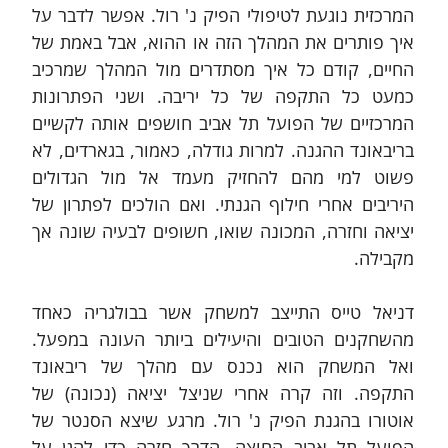
המרכזית נוגעת לטיפולי הפיק נ' רול. אפשר לדבר על 
איך פותרים את המהלך הזה או ההוא, אבל באמת של 
החיים, קודם כל איך מסתדרים מול המהלך שמרכיב 
כמעט כל התקפה של כל יריבה. ושני הפתרונות 
המרכזיים של הפועל תל אביב חושפים אותה לקשיים 
בריבאונד ההגנה. למרות גודלה, כאמור, בגארדים, לא 
פשוט למי מהם להחזיק מעמד אל מול הגדולים 
היריבים אחרי חילוף הגנתי. ואם הולכים לפתרון של 
יציאה וחזרה, המכונה שואו, חשופים לבעיה שונה אך 
מקבילה.
דניאל טייס התייצב למשחק אשר בבולגריה כאחד 
מהשחקנים הטובים והיעילים ביותר העונה במפעל. 
ואל המשחק הוא נכנס עם מהלך של ריבאונד 
התקפה. וזה קרה אחרי שניצל יציאה (נכונה) של 
אוטורו בהגנת הפיק נ' רול. מרגע שיצא הסנטר של 
הפועל תל אביב החוצה, הדרך חזרה כדי להגן על 