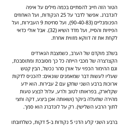
הטור הזה חייב להסתיים בכמה מילים על איפה 
לונדברג. אפשר לדבר על 25 הנקודות, ועל האחוזים 
הפנומנליים (90-40-83), ועל סחיטת 9 העבירות, ועל 
הפיזיות והסייז, ועל מדד השיא (32). אבל אולי כדאי 
לקחת את זה דווקא מזווית אחרת.
בשלב מוקדם של הערב, כשמצבת הגארדים 
הקצרצרה של מכבי הייתה כל כך מסובכת ומתוסבכת, 
וגם ההימור הכפוי על אורן סהר נכשל, הבין קטש 
שעליו לעשות דבר שמאמנים שונאים: להכניס לדקות 
ארוכות ברבע השני שחקן עם 2 עבירות. הוא ידע 
שקלארק, בפראותו לטוב ולרע, עלול לבצע טעות 
מהירה שתעלה ביוקר (ושאותה אכן ביצע, דקה וחצי 
לתוך הרבע השלישי). רק על לונדברג הוא סמך.
ברבע השני קלע הדני 5 נקודות ב-5 דקות, כשלחובתו 