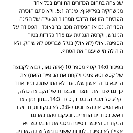
שניצחה בתחום הכדורים החוזרים בכל אחד 
ממשחקיה בפלייאוף, פיגרה 5:1. ולא סתם הזכירה 
הפתיחה הזו את הדרבי ממחזור הנעילה של הליגה 
הסדירה. גם אז הפסידה מכבי בריבאונד, והפסידה על 
המגרש, וקרסה הגנתית עם 115 נקודות בטור 
הספיגה. אולי (לא אולי) בגלל שבריסט לא שיחק, ולא 
היה לה מי שיעצור את הסחף.
בפיגור 14:0 קטף מספר 10 (איזה גאון, לבוא לקבוצה 
של קטש וגיא פניני ולקחת את הגופייה הזאת) את 
הריבאונד הראשון שלו. עוד לא התרשמנו. ומיד אחר 
כך גם שבר את המצור והבצורת של הקבוצה כולה, 
וקלע סל ועבירה. בסדר, כולה 14:3. בתוך זמן קצר 
הוא הטיס את הצהובים ל-2:8. לא בנקודות, תחזיקו 
ראש, בכדורים החוזרים. ובעקבותיהם באו גם 
הנקודות, ואיכשהו סיימה מכבי את הרבע כשהיא 
אפילו לא בפיגור, למרות ששניים משלושת הגארדים 