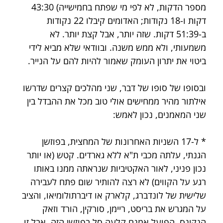
מספר הדקות, לא לפי מי שפתח בחמישייה) 43:30 
דקות ו-18 נקודות; האדומים קיבלו 22 נקודות 
ב-51:39 דקות. שזה יותר, אבל קצת יותר. לא 
משמעותי, ולא ממש משנה. ובוודאי שלא מביא לידי 
ביטוי את יתרון העומק שאמור להיות להם על הנייר.
ובסופו של סופו של דבר, שני מהלכים קצרים שדרשו 
אילתור מהיר ממחישים אולי טוב מכל את ההבדל בין 
שני המאמנים, נכון לאמש:
* ל-17 השניות האחרונות של המחצית, בפוזשן 
הגנתי, עלתה מכבי ת"א ללא גארדים. קטש (או יותר 
נכון פניני, לאור האקטיביות שנראתה ממנו באותו 
רגע על הקווים) לא רצה להותיר שום פתח לעבירה 
שלישית של לונדברג, קלארק או דיברתולומיאו, והציב 
על המגרש את בריסט, ריימן, סורקין, הורד וזאק 
הנקינס. הפועל אמנם קלעה סל בפוזשן הזה, אבל זו 