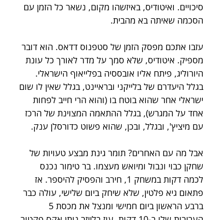
סיכויים. ואיטודיס, באיזשהו מקום, נשאר כל הזמן עם 
הסכמה שאיתה בא מהבית.
עזבו אתכם מפסק הזמן של סטפנוס דדאס. הוא דובר 
מספיק. איטודיס, שלא סמך על מדר לאורך כל עונת 
היורוליג, פיתח אליו אובססיה בפלייאוף הישראלי. 
בגלל היעדרם של בלייקני ובראיינט, בגלל שאין לו שום 
ישראלי אחר שהוא בוטח בו (והוא הרי חייב לפחות 
אחד על המגרש), בגלל ההתאמה המצוינת של הרכז 
עם מיציץ', ובגלל, ובכן, שהוא פשוט כדורסלן ענק. 
אבל מה עם האחרים? תומר גינת מבצע טעויות של 
שחקן כבוי ונבול ומיואש מעצמו. בר טימור נכנס 
לכמה דקות במשחק 1, חירב והפסיק להיספר. אז 
פתאום גיא פלטין, שלא שיחק ביום שלישי, עולה כבר 
ברבע הראשון ביום חמישי ומנצל את מכסת 5 
העבירות שלו ב-10 דקות. עוז בלייזר נותן אקס פקטור 