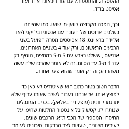
ההפסקה. והתוספות? עם עוד ריבאונד אחד ועוד 
אסיסט בודד.
וכך, הפכה הקבוצה לוואן-מן שואו. כמו שהייתה 
בשלבים ארוכים של העונה עם אנטוניו בלייקני ו/או 
אלייז'ה בראיינט. 18 אסיסטים מסרה הפועל בשני 
הרבעים הראשונים, ורק עוד 4 בשניים האחרונים. 
אודיאסי, ששלט בצבע עם 5 מ-5 במחצית, הוסיף רק 
עוד 1 מ-3 עד הסיום. זה לא אומר שהרכז שלה עשה 
משהו רע; זה רק אומר שהוא פעל אחרת.
הדבר הטוב בטור כתוב הוא שאיטודיס לא כאן כדי 
לפוצץ אותו. אז אנחנו נעבור לשלב שאותו עדיף שלא 
יתרגמו ליוונית (פופי, דיר באלאק). בכלים המוגבלים 
שנותרו לו, קטש קיבל אינספור החלטות שחיפו על 
החיסרון המספרי של מכבי ת"א. הרכבים שונים, 
לעיתים משונים, טעויות לצד הברקות, סיכונים לעומת 