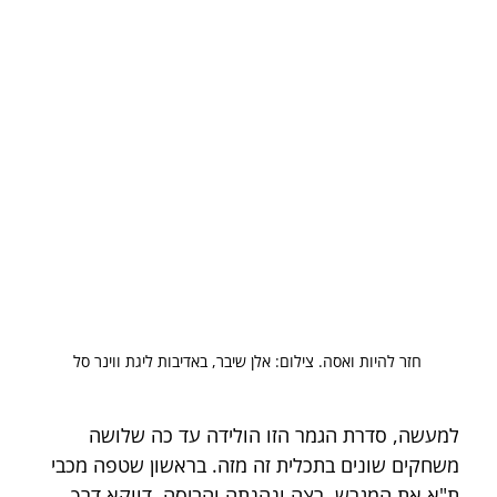
חזר להיות ואסה. צילום: אלן שיבר, באדיבות ליגת ווינר סל
למעשה, סדרת הגמר הזו הולידה עד כה שלושה 
משחקים שונים בתכלית זה מזה. בראשון שטפה מכבי 
ת"א את המגרש, רצה ונהנתה והביסה, דווקא דרך 