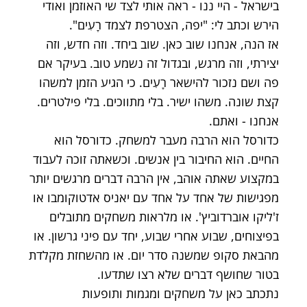
בישראל - היי ננו - ראה אותי לצד שי האוזמן ואודי
הירש וכתב לי: "יפה, הצטרפת לצמד רָעִים".
אז הנה, אנחנו שוב כאן. שוב ביחד. וזה חדש, וזה
יצירתי, וזה מרגש, ובגדול זה נשמע טוב. בעיקר אם
פה ושם נזכור להישאר רָעִים. כי הגיע הזמן למשהו
קצת שונה. משהו ישיר. בלי מתווכים. בלי פילטרים.
אנחנו - ואתם.
כדורסל הוא הרבה מעבר למשחק. כדורסל הוא
החיים. הוא החיבור בין אנשים. וכשאתה זוכה לעבוד
במקצוע שאתה אוהב, אין הרבה דברים מרגשים יותר
מפגישות של אחד על אחד עם יאניס אדטוקומבו או
ז'ליקו אוברדוביץ'. או מלראות משחקים מתובלים
בפיצוחים, שבוע אחרי שבוע, יחד עם פיני גרשון. או
מהבאת סקופ שמשנה סדר יום. או מהשחזת מקלדת
בטור שחושף דברים שלא רצו שתדעו.
נתכתב כאן על משחקים ומגמות ותופעות