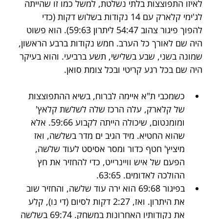
לאיזו התפוצצות בלתי נשלטת, למשל כמו זו שהייתה 
לג'ימי קלארק עם 14 נקודות בשלוש דקות (כדי 
להפוך פיגור צהוב 54:47 ליתרון 59:63). הוא פשוט 
היה שם לאורך כל הערב. חמש נקודות ברבע הראשון, 
שמונה בשני, שבע בשלישי, תשע ברביעי. והוא בעיקר 
היה שם בכל רגע קריטי ובכל צומת סואן.
כשמכבי ת"א איימה לברוח, בשיא ההתפוצצות 
של קלארק, עלה הרכז שלה לשלשת קלאץ' 
ומומנטום, שיכולה הייתה לקבוע 59:66. אלא 
שהוא החטיא. מיד הגיב ים מדר בשלשה, ואז 
מיציץ' חטף כדור ומסר אסיסט לעוד שלשה, 
הפעם של איש וויינרייט, כדי להחזיר את חץ 
ההולכה לאדומים. 63:65.
בפיגור 69:68 הוא ירה עוד שלשה, והחזיר שוב 
את היתרון. ואז, 2:27 דקות לסיום (די נו), קלע 
את נקודותיו האחרונות במשחק. 69:74 בשלשה 