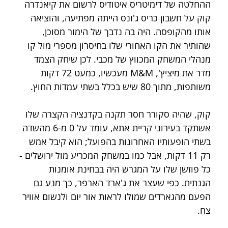
ההחלטה של דימיטריס איטודיס לרשום את קיאנדרה 
קוק על חשבון כריס ג'ונס הייתה מפתיעה, והוציאה 
אותו מהקופסה. היה בה נדבך של הימור מסוכן, 
שהותיר את הקו האחורי שלו בחיסרון מספרי מול קו 
מנהלי המשחק המכווץ של מכבי. לכן שיחק הצמד 
מדר את מיציץ', M&M מעכשיו, כמעט 72 דקות 
משותפות, מתוך 80 שיש בכלל בשתי עמדות החוץ. 
קוק, שהיה סקורר חסר תקנה בקדנציה הקצרה שלו 
אשתקד בעירוני קריית אתא, עומד על 0 מ-6 מהשדה 
בשתי הופעותיו האחרונות בהפועל; הוא קיבל אמש 
רק 11 דקות, אבל כמו במשחק המכריע מול ירושלים - 
כל פוזשן שלו על המגרש היה בבחינת אומנות 
הגנתית. כפי שעצר את ג'ארד הארפר, כך מנע גם 
הפעם מהגארדים שמולו לראות אור יום ולנשום אוויר 
צח.