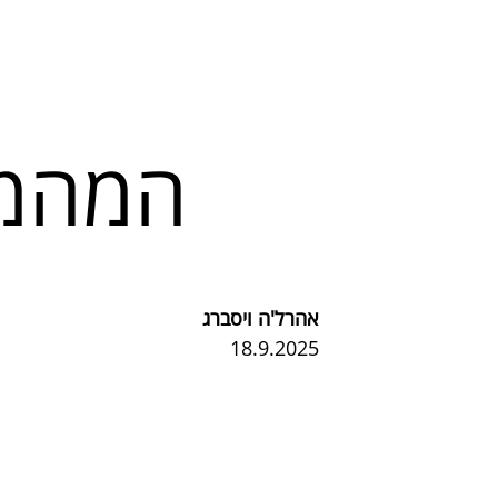
המהמר
אהרל'ה ויסברג
18.9.2025