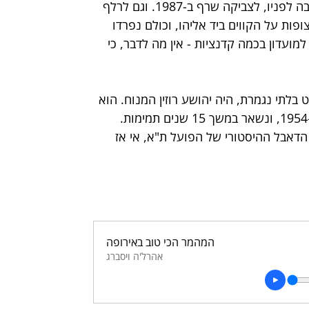
כך קרה לדייויד בלאט אחרי הזכייה ביורוליג ב-2014. והרבה-הרבה לפניו, לצביקה שרף ב-1987. וגם לרלף 
ות ורצופות על הקווים ביד אליהו, וכולם נפרדו 
מועדון בכמה קדנציות - אין מה לדבר, כי 
לתי נגמרת, היה יהושע רוזין המנוח. הוא 
אימן את הצהובים מיומם הראשון כקבוצה במסגרת תחרותית ב-1954, ונשאר במשך 15 שנים תמימות. 
 הדאבל ההיסטורי של הפועל ת"א, אי אז 
המהמר הכי טוב באירופה
אהרל'ה ויסברג