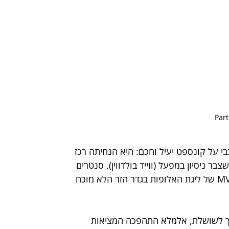
יו של המאמן בחליפה מספר 10, הלכה מכבי על קונספט יעיל וחכם: היא הנחיתה רכז 
בר ניסיון במפעל (ווייד בולדווין), סנטרים 
שכבר החלו לגמוא קילומטרים (ג'וש ניבו ואלכס פוית'רס) וה-MVP של ליגת האלופות בגדר הזר הלא מוכח 
וך לשושלת, אלמלא התהפכה המציאות 