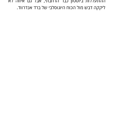
ההתעללות ביוסטון כבר הרחבתי, אבל גם איווה לא 
ליקקה דבש מול הכוח היוגוסלבי של ברד אנדרווד.