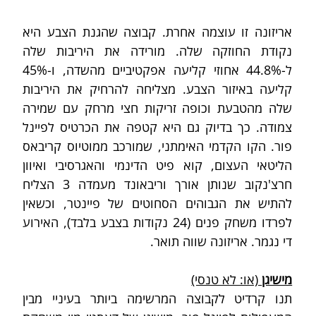
אריזונה זו עוצמה אחרת. קבוצה שהגנת הצבע היא 
נקודת החוזקה שלה. מורידה את היריבות שלה 
ל-44.8% אחוזי קליעה אפקטיביים מהשדה, ו-45% 
קליעה באיזור הצבע. מצליחה להרחיק את היריבות 
שלה מהטבעת וכופה זריקות חצי מרחק עם שמירה 
צמודה. כך בדיוק גם היא קטפה את הכרטיס לפיינל 
פור. הקו הקדמי האימתני, שמורכב ממוטיוס קריבאס 
הליטאי העצום, קוא פיט הדינמי והאגרסיבי ואיוון 
חרצ'נקוב שנותן אורך וריבאונד מעמדה 3 הצליח 
להתיש את הגבוהים הסחוטים של פיינטר, וכשאין 
לפרדו משחק פנים (24 נקודות בצבע בלבד), האירוע 
די נגמר. אריזונה שווה תואר.
מישיגן
 (או: לא טנסי)
תנו קרדיט לקבוצה המרשימה ביותר בעיניי מבין 