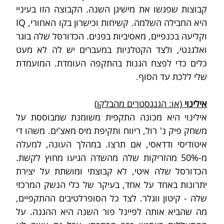
קבוצות שפגשו את מישיגן השנה. הקבוצה הזו בעיניי 
היא החבילה השלמה. קשיחות וכישרון בקו האחורי, IQ 
וקליעה בכנפיים, מאסיביות בפנים. הכדורסל שלה בוגר 
ואלגנטי, ולצד הקטלניות במעברים יש לה לא מעט 
כלים כדי לפצח הגנות בהתקפה העומדת. המועמדת 
שלי ללכת עד הסוף.
אילינוי 
(או: הגנגסטרים מהבלקן)
אילינוי היא מכונה התקפית משומנת שמבוססת על 
משחק פיק נ' רול, ריווח ותקיפת מיס מאצ'ים. משהו די 
איטודיסי ודדאסי, אם תרצו. במהלך העונה, למעלה 
מ-50% מהזריקות שלה מהשדה הגיעו מחוץ לקשת. 
הכדורסל שלה איטי, לא קבוצתי ומושתת על יצירת 
יתרונות באחד על אחד, בעיקר של כלי הנשק המרכזי 
שלה - קיטון ווגלר. לצד כל הסופרלטיבים ההתקפיים, 
מה שהביא אותה לפיינל פור השנה היא ההגנה. על 