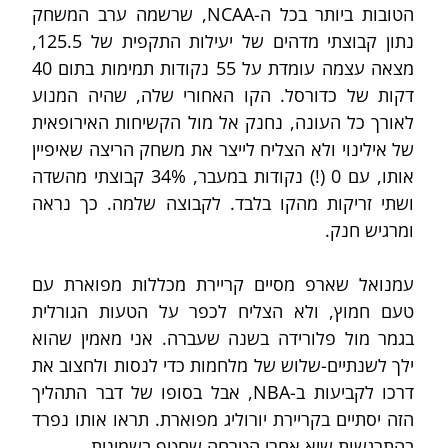
הטובות ביותר בכל ה-NCAA, שרשמה ערב המשחק 
נתון קבוצתי מדהים של יעילות התקפית של 125.5, 
מצאה עצמה עומדת על 55 נקודות תמימות בתום 40 
דקות של כדורסל. הקו האחורי שלה, שהיה המנוע 
לאורך כל העונה, נחנק אל מול הקשיחות האירופאית 
של אילינוי ולא הצליח לייצר את משחק הריצה שאיפיין 
אותו, עם 0 (!) נקודות במעבר, 34% קבוצתי מהשדה 
ושתי זריקות מהקו בלבד. לקבוצה שלמה. כך נראה 
ומרגיש חנק.
עמנואל שארפ מסיים קריירת מכללות מפוארת עם 
טעם חמוץ, ולא הצליח לכפר על הטעות הגורלית 
בגמר מול פלורידה בשנה שעברה. אני מאמין שהוא 
ילך לשנתיים-שלוש של מלחמות כדי לנסות ולחצוב את 
דרכו לקביעות ב-NBA, אבל בסופו של דבר התהליך 
הזה יסתיים בקריירת יורוליג מפוארת. תראו אותו נפרד 
בהתרגשות שיא אחרי הטרחה שחטף בשמינית.