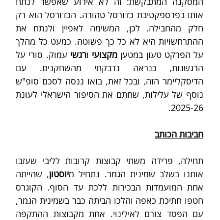
המסקנה המתבקשת: זה לא אירוע שאפשר לנתח 
אותו בפרספקטיבת כדורסל טהורה. הכדורסל הוא רק 
חלק מהחבילה. לכן, המשימה לאפיין ולנתח את 
ההתרחשויות היא לא כל כך פשוטה. כמעט כל מהלך 
על הפרקט טעון במטען 
מקצועי
 ו
רגשי
 עמוק. סורי על 
הרגשנות, כנראה נדבקתי מהשחקנים. עם 
הדיסקליימר הזה, ובכל זאת, בואו ננסה לסכם סופ"ש 
נוסף של עלילות, שחתם את הסיפור הישראלי לעונת 
2025-26. 
חביבות הכותב
תחילה, פרידה משתי קבוצות קרובות לליבי שעזבו 
אותנו בשלב שמינית הגמר. נתחיל מ
יוסטון
, שהייתה 
אחת המועמדות הבכירות ללכת עד הסוף. הקוגרס 
חטפו חתיכת כאפה והלכו הביתה כבר בשמינית הגמר, 
עם הפסד צורם לאילינוי. אחת מקבוצות ההתקפה 