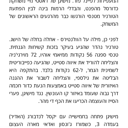
המעפילות לפיינל פור. מישיגן של דאסטי מיי משחקת 
כדורסל מהפנט, והבדלי הרמות בינה לבין הפתעת 
הטורניר מטנסי הורגשו כבר מהרגעים הראשונים של 
המשחק. 
לפני כן, מילה על הוולנטירס - אחלה בחלה של הישג. 
טורניר נהדר שהגיע בעיקר בזכות קשיחות הגנתית. 
טנסי ספגה 56 נקודות ממיאמי אוהיו, 72 מוירגי'ניה 
והצליחה להוריד את איווה סטייט, שהגיעה כפייבוריטית 
לשמינית הגמר, ל-62 נקודות בלבד. בהתקפה היא 
הבליטה את גילספי, והצליחה לשבור את ההגנה 
האיזורית של איווה סטייט באמצעות הנעת כדור חכמה 
דרך גבוה שעומד באיזור קו העונשין. נגד מישיגן, פערי 
הסייז והעוצמה הכריעו את הכף די מהר.
מישיגן פתחה בחמישייה עם יקסל לנדבורג (האדיר) 
בעמדה 3, כשמורז ג'ונסון ואדאי מארה העצום 