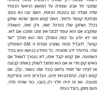
שמכבי תל אביב שומרת על המאמן הראשי הנוכחי 
שלה אצלה גם בעונות הבאות, האם עבו בא בטוב 
מבחינת קטש? כלומר, האם קטש חושב שהוא שחקן 
בכלל ושחקן שלו בפרט? זאת, ורק זאת, השאלה 
שתקבע אם הוא עומד לבזבז את זמנו וזמננו אם לאו. 
אני לא יודע עד כמה המהלך הזה הוא מהלך "של 
קטש", להבדיל מכזה שמגיע מגזרת ה GM האיטלקי 
שלו. בהיעדר ידע ספציפי, כל המידע בנושא הוא בגדר 
השמועה. אם קטש יקבל אותו, לא נצטרך לשאול אם 
האיש קטן מדי או אם הוא מסוגל לשחק באותה קבוצה 
או לצידו של תמיר בלאט (ככל שזה נשאר, כן?). אם 
קטש רוצה, ההזדמנויות יגיעו, הכדורים יגיעו והזריקות 
תגענה. ואז זה יהיה תלוי רק בעבו. כפי שהיה תלוי, 
פעם מזמן, ביובל נעימי.