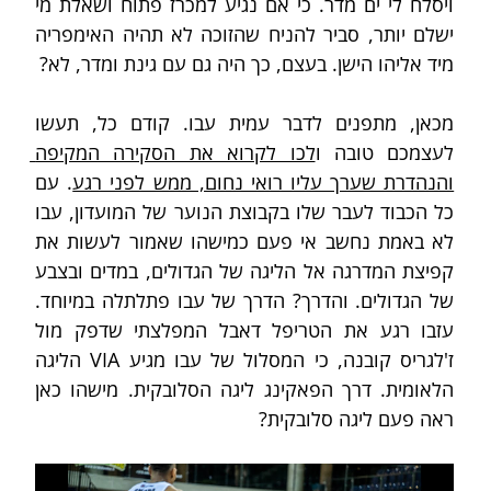
ויסלח לי ים מדר. כי אם נגיע למכרז פתוח ושאלת מי 
ישלם יותר, סביר להניח שהזוכה לא תהיה האימפריה 
מיד אליהו הישן. בעצם, כך היה גם עם גינת ומדר, לא?
מכאן, מתפנים לדבר עמית עבו. קודם כל, תעשו 
לעצמכם טובה ו
לכו לקרוא את הסקירה המקיפה 
והנהדרת שערך עליו רואי נחום, ממש לפני רגע
. עם 
כל הכבוד לעבר שלו בקבוצת הנוער של המועדון, עבו 
לא באמת נחשב אי פעם כמישהו שאמור לעשות את 
קפיצת המדרגה אל הליגה של הגדולים, במדים ובצבע 
של הגדולים. והדרך? הדרך של עבו פתלתלה במיוחד. 
עזבו רגע את הטריפל דאבל המפלצתי שדפק מול 
ז'לגריס קובנה, כי המסלול של עבו מגיע VIA הליגה 
הלאומית. דרך הפאקינג ליגה הסלובקית. מישהו כאן 
ראה פעם ליגה סלובקית?