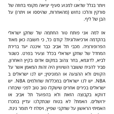
ויותר בגלל שדאגו למנוע סעיף יציאה מקומי בחוזה של 
סורקין והלכו נחוש (מהאחרות, שהיססו או ויתרו) על 
הבן של ליף.
אז למה אני פותח טור החתמה של שחקן ישראלי 
בהקדמה ארכיאולוגית? קודם כל, כי חשובה כאן מאוד 
הפרופורציה. מכבי תל אביב כבר איננה יעד ברירת 
המחדל של שחקן ישראלי בכלל וצעיר בפרט. כשגור 
לביא, לדוגמא, בחר צהוב במקום אדום בקיץ האחרון, 
סביר להניח ששובר השיוויון היה זהות המאמן אשר על 
הקווים ולא ההצעה או המוניטין; יש לנו ישראלים ב 
NBA. יש לנו ישראלים במכללות שחולמים NBA. יש 
ישראלים בכירים אחרים שישקלו טוב טוב לפני שיבחרו 
דווקא בקבוצה הזאת ולא בהפועל תל אביב או 
ירושלים. האמת? לא בטוח שנתקלנו עדיין במכרז 
האמיתי הראשון על שחקני שפיץ, ויסלח לי תומר גינת. 