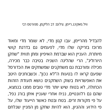
וויל.פאקינג.ריימן. צילום: דב הליקמן, ספורטס רבי
להבדיל מהריימן, עבו קטן מדי, לא שומר מדי ומאוד 
מרוכז בזריקה שלו מדי, לפעמים גם בדרגת קושי 
מיותרת. העניין הוא שברמת האיפיון ומתן תווית "שחקן 
היורוליג", הרי שהליגה השניה בטיבה כבר מכירה, 
מכילה ומורכבת גם משחקנים שמשחקים את הכדורסל 
שפעם קראו לו בטעות ה"לא נכון". וכשבוחנים היטב 
את האפשרויות בשוק השחקנים נושא תעודת הזהות 
הכחולה, לא בטוח שיש יותר מדי טובים ממנו בנמצא, 
שהם גם רלוונטיים, נניח אחרי שעניין איתן בורג נפל, 
על פי מקורות זרים. בטח ובטח כאשר הייעוד שלו, על 
פי הידוע וההגיון, הוא להיות שחקן מן המניין שנלחם 