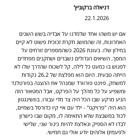
דניאלה ברקוביץ'
22.1.2026
אם יש משהו אחד שלמדנו על אבדיה בשש השנים 
האחרונות, זה שהמושג תקרת זכוכית פשוט לא קיים 
במילון שלו. בעונת 2026 כשהמספרים זורחים על 
המסך, השיאים הגדולים נשברים ושחקנים מפחדים 
לפגוש בו כמעט כל לילה, קל לשכוח שהדרך שלו לא 
הייתה טבעית. היום הוא מפלצת של 26.2 נקודות 
למשחק, פוינט פורוורד שמנהל את ההצגה בפורטלנד 
ומשפיע על כל מהלך על הפרקט, אבל המטאור הזה 
הגיע מרקע שבו הכל היה צר מדי עבורו. בוושינגטון 
הוא היה "פרויקט" - ילד עם איי קיו כדורסל בשמיים, 
לכוד במשבצת שלא התאימה לו, מקום שבו כישרון 
לבדו לא הספיק ונאלצת להיות כינור שני, שלישי 
ולפעמים אלוהים יודע אולי גם חמישי. 