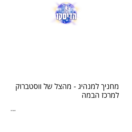
מחניך למנהיג - מהצל של ווסטברוק
למרכז הבמה
תמונת AI