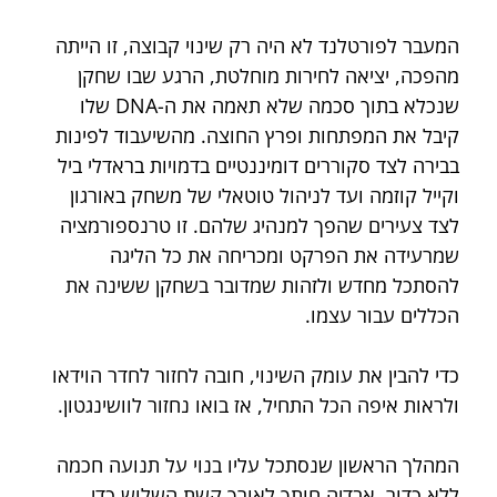
המעבר לפורטלנד לא היה רק שינוי קבוצה, זו הייתה 
מהפכה, יציאה לחירות מוחלטת, הרגע שבו שחקן 
שנכלא בתוך סכמה שלא תאמה את ה-DNA שלו 
קיבל את המפתחות ופרץ החוצה. מהשיעבוד לפינות 
בבירה לצד סקוררים דומיננטיים בדמויות בראדלי ביל 
וקייל קוזמה ועד לניהול טוטאלי של משחק באורגון 
לצד צעירים שהפך למנהיג שלהם. זו טרנספורמציה 
שמרעידה את הפרקט ומכריחה את כל הליגה 
להסתכל מחדש ולזהות שמדובר בשחקן ששינה את 
הכללים עבור עצמו.
כדי להבין את עומק השינוי, חובה לחזור לחדר הוידאו 
ולראות איפה הכל התחיל, אז בואו נחזור לוושינגטון. 
המהלך הראשון שנסתכל עליו בנוי על תנועה חכמה 
ללא כדור. אבדיה חותך לאורך קשת השלוש כדי 