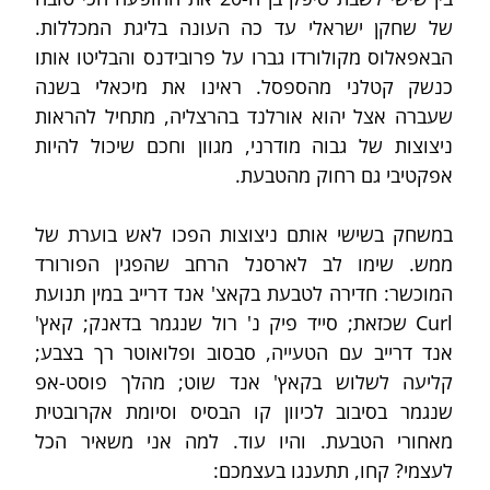
של שחקן ישראלי עד כה העונה בליגת המכללות. 
הבאפאלוס מקולורדו גברו על פרובידנס והבליטו אותו 
כנשק קטלני מהספסל. ראינו את מיכאלי בשנה 
שעברה אצל יהוא אורלנד בהרצליה, מתחיל להראות 
ניצוצות של גבוה מודרני, מגוון וחכם שיכול להיות 
אפקטיבי גם רחוק מהטבעת.
במשחק בשישי אותם ניצוצות הפכו לאש בוערת של 
ממש. שימו לב לארסנל הרחב שהפגין הפורורד 
המוכשר: חדירה לטבעת בקאצ' אנד דרייב במין תנועת 
Curl שכזאת; סייד פיק נ' רול שנגמר בדאנק; קאץ' 
אנד דרייב עם הטעייה, סבסוב ופלואוטר רך בצבע; 
קליעה לשלוש בקאץ' אנד שוט; מהלך פוסט-אפ 
שנגמר בסיבוב לכיוון קו הבסיס וסיומת אקרובטית 
מאחורי הטבעת. והיו עוד. למה אני משאיר הכל 
לעצמי? קחו, תתענגו בעצמכם: