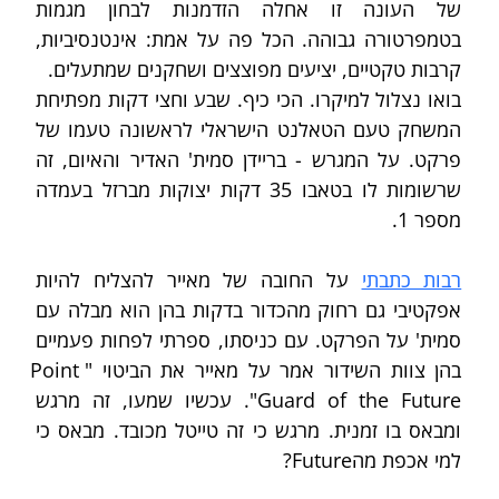
של העונה זו אחלה הזדמנות לבחון מגמות 
בטמפרטורה גבוהה. הכל פה על אמת: אינטנסיביות, 
קרבות טקטיים, יציעים מפוצצים ושחקנים שמתעלים.
בואו נצלול למיקרו. הכי כיף. שבע וחצי דקות מפתיחת 
המשחק טעם הטאלנט הישראלי לראשונה טעמו של 
פרקט. על המגרש - בריידן סמית' האדיר והאיום, זה 
שרשומות לו בטאבו 35 דקות יצוקות מברזל בעמדה 
מספר 1. 
רבות כתבתי
 על החובה של מאייר להצליח להיות 
אפקטיבי גם רחוק מהכדור בדקות בהן הוא מבלה עם 
סמית' על הפרקט. עם כניסתו, ספרתי לפחות פעמיים 
בהן צוות השידור אמר על מאייר את הביטוי "Point 
Guard of the Future". עכשיו שמעו, זה מרגש 
ומבאס בו זמנית. מרגש כי זה טייטל מכובד. מבאס כי 
למי אכפת מהFuture?  