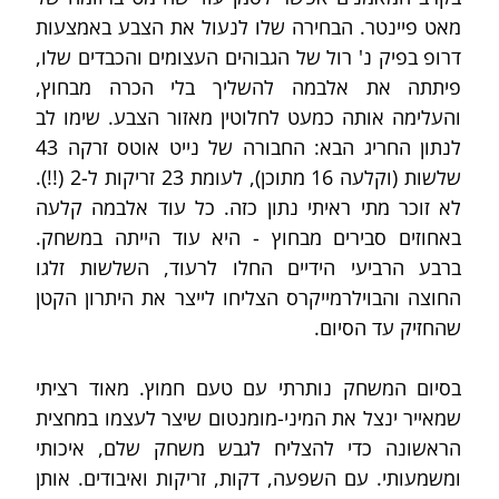
מאט פיינטר. הבחירה שלו לנעול את הצבע באמצעות 
דרופ בפיק נ' רול של הגבוהים העצומים והכבדים שלו, 
פיתתה את אלבמה להשליך בלי הכרה מבחוץ, 
והעלימה אותה כמעט לחלוטין מאזור הצבע. שימו לב 
לנתון החריג הבא: החבורה של נייט אוטס זרקה 43 
שלשות (וקלעה 16 מתוכן), לעומת 23 זריקות ל-2 (!!). 
לא זוכר מתי ראיתי נתון כזה. כל עוד אלבמה קלעה 
באחוזים סבירים מבחוץ - היא עוד הייתה במשחק. 
ברבע הרביעי הידיים החלו לרעוד, השלשות זלגו 
החוצה והבוילרמייקרס הצליחו לייצר את היתרון הקטן 
שהחזיק עד הסיום.
בסיום המשחק נותרתי עם טעם חמוץ. מאוד רציתי 
שמאייר ינצל את המיני-מומנטום שיצר לעצמו במחצית 
הראשונה כדי להצליח לגבש משחק שלם, איכותי 
ומשמעותי. עם השפעה, דקות, זריקות ואיבודים. אותן 