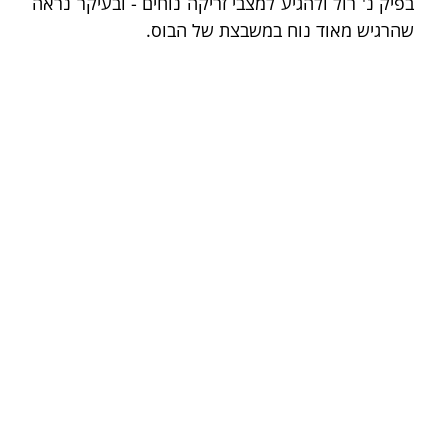
בפיק נ' רול ולהגיע למצבי זריקה נוחים - ובעיקר נראה 
שהרגיש מאוד נוח במשבצת של הבוס.