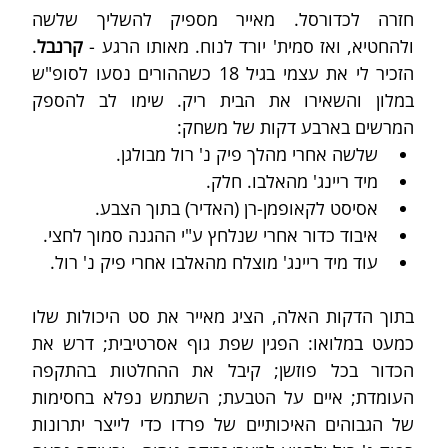
חזרה לכדורסל. מאייר מספיק להשליך שלשה 
ולהחטיא, ואז סמית' יורד לנוח. מאותו הרגע - 
קרנבל
. 
הזכיר לי את עצמי בגיל 18 כשההורים נסעו לסופ"ש 
במלון והשאירו את הבית ריק. שימו לב להספק 
המרשים בארבע דקות של משחק:
שלשה אחרי מהלך פיק נ' רול מבולגן.
מיד ריינג' מהאלבו. חלק.
אסיסט לקאופמן-רן (האדיר) בתוך הצבע.
איבוד כדור אחרי שנלחץ ע"י ההגנה סמוך לחצי.
עוד מיד ריינג' מוצלח מהאלבו אחרי פיק נ' רול.
בתוך הדקות האלה, הציג מאייר את סט היכולות שלו 
כמעט במלואו: הפגין שפת גוף אסרטיבית; דרש את 
הכדור בכל פוזשן; קיבל את ההחלטות בהתקפה 
העומדת; איים על הטבעת; השתמש נפלא בחסימות 
של הגבוהים האיכותיים של פרדו כדי לייצר יתרונות 