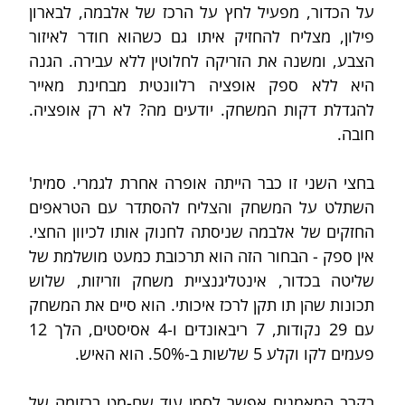
על הכדור, מפעיל לחץ על הרכז של אלבמה, לבארון 
פילון, מצליח להחזיק איתו גם כשהוא חודר לאיזור 
הצבע, ומשנה את הזריקה לחלוטין ללא עבירה. הגנה 
היא ללא ספק אופציה רלוונטית מבחינת מאייר 
להגדלת דקות המשחק. יודעים מה? לא רק אופציה. 
חובה.
בחצי השני זו כבר הייתה אופרה אחרת לגמרי. סמית' 
השתלט על המשחק והצליח להסתדר עם הטראפים 
החזקים של אלבמה שניסתה לחנוק אותו לכיוון החצי. 
אין ספק - הבחור הזה הוא תרכובת כמעט מושלמת של 
שליטה בכדור, אינטליגנציית משחק וזריזות, שלוש 
תכונות שהן תו תקן לרכז איכותי. הוא סיים את המשחק 
עם 29 נקודות, 7 ריבאונדים ו-4 אסיסטים, הלך 12 
פעמים לקו וקלע 5 שלשות ב-50%. הוא האיש.
בקרב המאמנים אפשר לסמן עוד שח-מט ברזומה של 