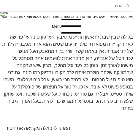
להתחברות
צירת קשר
חיפוש
הדיסקו לייב
טורי אורחים
כל הטורים
צוות הדיסקו
רכישת מנוי
לאן הגעתי?
ראשי
Menu
בלילה שבין שבת לראשון הודיע מתאבק העל ג'ון סינה על פרישה 
לאחר קריירה מפוארת. כולנו יודעים שסינה הוא אחד מגיבורי הילדות 
של דני אבדיה. אין באמת קשר ישיר בין המתאבק העל־אנושי 
לכדורסל של אבדיה, חוץ מדבר אחד: לפעמים אתה מסתכל על 
מישהו לאורך זמן, בוחן כל צעד וכל מהלך, ומבין שיש שחקנים 
שהמוזיקה שלהם הולכת איתם לכל מקום. ובדיוק כמו סינה, גם דני 
הוא טיפוס של נוכחות - לא תמיד הכי רועש, אבל כזה שבלעדיו משהו 
במופע פשוט לא עובד. אז כן, זה טור על הניצחון של פורטלנד על 
גולדן סטייט, אבל זה גם טור על נוכחות, על שליטה שקטה, ועל שחקן 
שלא חייב להיות הכי בולט על המגרש כדי להיות בעל הערך הגבוה 
ביותר.
האזינו לדניאלה מקריאה את הטור