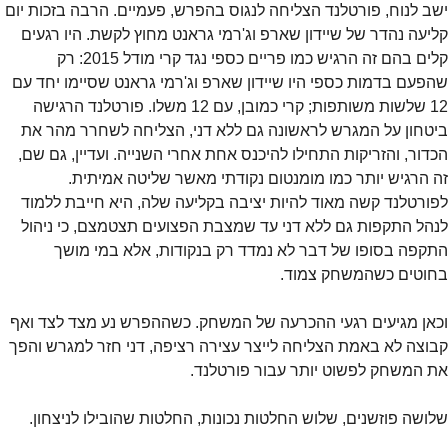
ישב לנוח, פורטלנד הצליחה לנגוס בהפרש, פעמיים. הרבה בזכות יום 
קליעה נהדר של שיידון שארפ וג'רמי גראנט מחוץ לקשת. היו רגעים 
קלים בהם זה הרגיש כמו פריים כספי נגד קרי מודל 2015: רק 
שהפעם בדמות כספי היו שיידון שארפ וג'רמי גראנט שסיימו יחד עם 
12 שלשות משותפות; קרי כמובן, עם 12 משלו. פורטלנד הרגישה 
ביטחון על המגרש לראשונה גם ללא דני, הצליחה לשחרר מהר את 
הכדור, והזריקות התחילו להיכנס אחת אחרי השנייה. ועדיין, גם שם, 
זה הרגיש יותר כמו מומנטום נקודתי מאשר שליטה אמיתית. 
לפורטלנד קשה מאוד להיות יציבה בקליעה שלה, היא חייבת ללמוד 
לנהל התקפות גם ללא דני עד שמצבת הפצועים תצטמצם, כי ניהול 
התקפה בסופו של דבר לא נמדד רק בנקודות, אלא במי מושך 
בחוטים כשהמשחק צמוד.
וכאן מגיעים רגעי ההכרעה של המשחק. כשההפרש נע מצד לצד ואף 
קבוצה לא באמת הצליחה לייצר עצירה רציפה, דני חזר למגרש והפך 
את המשחק לפשוט יותר עבור פורטלנד.
שלושה פוזשנים, שלוש החלטות נכונות, החלטות שהובילו לניצחון.