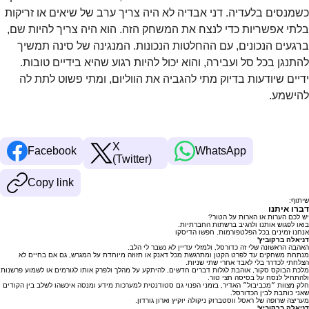
כשמנסים בלעדיה. דני אבדיה לא היה צריך ערב של שיאים או זריקות 
בלתי אפשריות כדי לנצח את המשחק הזה. הוא היה צריך להיות שם, 
ברגעים הנכונים, עם ההחלטות הנכונות. המנגינה של סינה תמשיך 
להתנגן בכל סל ועבירה, והוא יכול להיות רגוע שהיא בידיים טובות. 
ידיים שיודעות בדיוק מתי להגביה את הווליום, ומתי פשוט לתת לה 
להישמע.
X
Facebook
WhatsApp
(Twitter)
Copy link
שיתוף:
דברו איתנו
יש לכם הערות או הארות על הטור?
בואו לפגוש אותנו ולהגיב ברשתות החברתיות.
אנחנו זמינים בכל הפלטפורמות. חפשו הדיסקו
דניאלה ברקוביץ'
האהבה הראשונה שלי זה כדורסל, ולמזלי עדיין לא נשבר לי הלב.
מנתחת משחקים עד לפרט הקטן ומתרגשת מכל דאנק או תזוזה מיוחדת על המגרש, גם אם בחיים לא
הצלחתי לכדרר בלי לאבד אחרי שתי שניות.
מלכת הבוקס סקור, אוהבת לגלות דברים חדשים, להיתקע על מהלך ולפרק אותו לגורמים או לשמוע פרשנות
ולהתחיל לנסח על בסיסה חצי טור.
חלק מצוות ״מכביבול״ האדיר, בזמני הפנוי גם סטודנטית למערכות מידע ומנסה איכשהו לשלב בין הקודים
שאני כותבת לבין הכדורסל.
מעריצה שרופה של ראסל ווסטברוק ניקולה יוקיץ וארון גורדון.
דניאלה ברקוביץ'