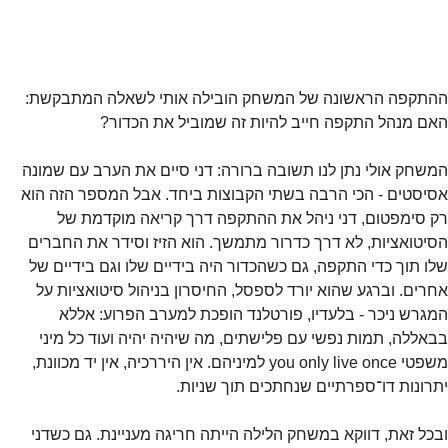
ההתקפה הראשונה של המשחק הובילה אותי לשאלה המתבקשת: 
האם מנהל התקפה חייב להיות זה שמוביל את הכדור?
המשחק אולי נתן לנו תשובה ברורה: דני סיים את הערב עם שמונה 
אסיסטים - הכי הרבה בשתי הקבוצות ביחד. אבל המספר הזה הוא 
רק סימפטום, דני ניהל את ההתקפה דרך קריאה מוקדמת של 
הסיטואציות, לא דרך כדרור מתמשך. הוא הזיז וסידר את החברים 
שלו תוך כדי התקפה, גם כשהכדור היה בידיים שלו וגם בידיים של 
אחרים. וברגע שהוא יורד לספסל, החיסרון בניהול סיטואציות על 
המגרש ניכר - בלעדיו, פורטלנד הופכת למערב הפרוע: אללא 
בבאללה, תמות נפשי עם פלישתים, מה שיהיה יהיה ועוד כל מיני 
משפטי you only live once למיניהם. אין היררכיה, אין יד מכוונת, 
יתרונות דו־ספרתיים שנחתכים תוך שניות.
ובכל זאת, דווקא במשחק הלילה הייתה חריגה מעניינת. גם כשדני 