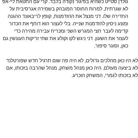
גולדן סטייט כשהיא בפיגור נקודה בלבד. קרי עם החטאת ליי-אפ 
לא שגרתית, למרות החוסר המובהק בשמירה אגרסיבית על 
החדירה שלו. דני מנצל את ההזדמנות, קופץ לריבאונד ההגנה 
ומונע ניסיון להזדמנות שנייה. בלי לעצור הוא דוחף את הכדור 
קדימה לעבר חצי המגרש השני ומכריח עבירה מהירה כדי 
לעצור את השעון. דני ניגש לקו וקולע את שתי זריקות העונשין גם 
כאן, וסוגר סיפור.
לא היו כאן מהלכים גדולים, לא היה פה שום תרגיל חדש שפורטלנד 
לא ביצעה מעולם. היה כאן מנהל משחק, מנהל שהרבה בזכותו, אם 
לא בזכותו לגמרי, המשחק הוכרע.