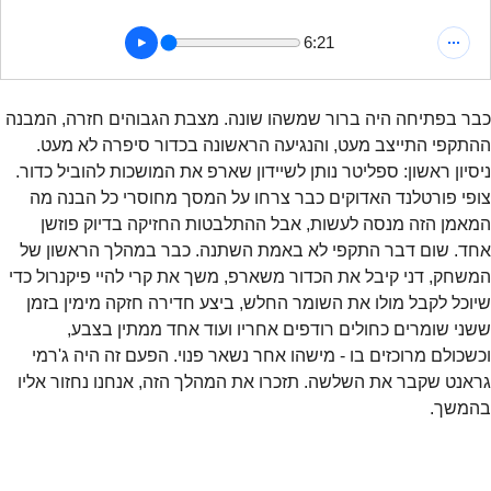
6:21
כבר בפתיחה היה ברור שמשהו שונה. מצבת הגבוהים חזרה, המבנה 
ההתקפי התייצב מעט, והנגיעה הראשונה בכדור סיפרה לא מעט. 
ניסיון ראשון: ספליטר נותן לשיידון שארפ את המושכות להוביל כדור. 
צופי פורטלנד האדוקים כבר צרחו על המסך מחוסרי כל הבנה מה 
המאמן הזה מנסה לעשות, אבל ההתלבטות החזיקה בדיוק פוזשן 
אחד. שום דבר התקפי לא באמת השתנה. כבר במהלך הראשון של 
המשחק, דני קיבל את הכדור משארפ, משך את קרי להיי פיקנרול כדי 
שיוכל לקבל מולו את השומר החלש, ביצע חדירה חזקה מימין בזמן 
ששני שומרים כחולים רודפים אחריו ועוד אחד ממתין בצבע, 
וכשכולם מרוכזים בו - מישהו אחר נשאר פנוי. הפעם זה היה ג'רמי 
גראנט שקבר את השלשה. תזכרו את המהלך הזה, אנחנו נחזור אליו 
בהמשך.