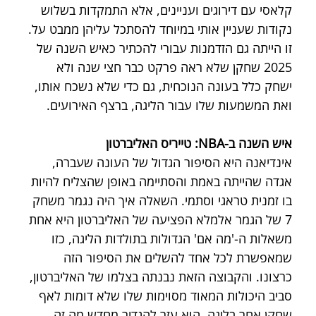
קלאסי עם דירוגים ועניינים, אלא התמקדות בשלוש 
נקודות שעניין אותי במיוחד להסתכל עליהן ממבט על. 
זו הייתה גם הזדמנות עבורי להכתיר כאיש השנה של 
2025 שחקן שלא ראה פרקט כבר חצי שנה ולא 
ישחק כלל בעונה הנוכחית, גם כדי שלא נשכח אותו, 
ואת המשמעות שלו עבור הליגה, ברצף האירועים.
איש השנה ב-NBA: טייריס האליברטון
אינדיאנה היא הסיפור הגדול של העונה שעברה, 
אגדה שהייתה באמת והסתיימה באופן שהצליח להיות 
בו זמנית טראגי וסתמי. השאלה איך היה נגמר משחק 
7 של הגמר אלמלא הפציעה של האליברטון היא אחת 
משאלות ה-'מה אם' הגדולות בתולדות הליגה, כזו 
שמאפשרת לכל אחד להשלים את הסיפור הזה 
כרצונו. והקבוצה הזאת נבנתה בצלמו של האליברטון, 
סביב היכולות המאוד מסוימות שלו שלא דומות לאף 
שחקן אחר בליגה. הוא עזר להגדיר מחדש מה זה 