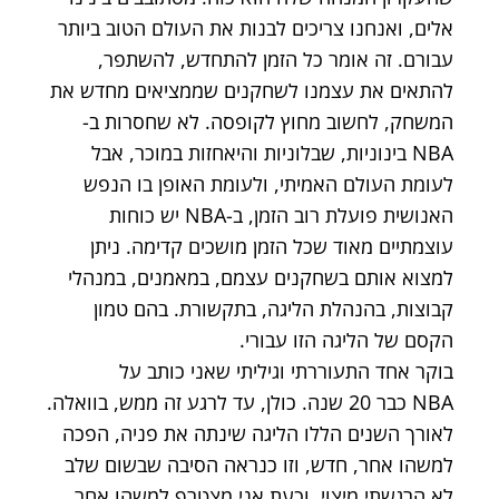
אלים, ואנחנו צריכים לבנות את העולם הטוב ביותר
עבורם. זה אומר כל הזמן להתחדש, להשתפר,
להתאים את עצמנו לשחקנים שממציאים מחדש את
המשחק, לחשוב מחוץ לקופסה. לא שחסרות ב-
NBA בינוניות, שבלוניות והיאחזות במוכר, אבל
לעומת העולם האמיתי, ולעומת האופן בו הנפש
האנושית פועלת רוב הזמן, ב-NBA יש כוחות
עוצמתיים מאוד שכל הזמן מושכים קדימה. ניתן
למצוא אותם בשחקנים עצמם, במאמנים, במנהלי
קבוצות, בהנהלת הליגה, בתקשורת. בהם טמון
הקסם של הליגה הזו עבורי.
בוקר אחד התעוררתי וגיליתי שאני כותב על
NBA כבר 20 שנה. כולן, עד לרגע זה ממש, בוואלה.
לאורך השנים הללו הליגה שינתה את פניה, הפכה
למשהו אחר, חדש, וזו כנראה הסיבה שבשום שלב
לא הרגשתי מיצוי. וכעת אני מצטרף למשהו אחר,