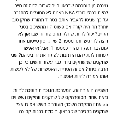
נוצרה מן מוסכמה שבראון חייב לעבור. למה זה חייב 
להיות ככה? כוכבי NBA באמת לא מסוגלים להתגבר 
על כך שניסו להעביר אותם בטרייד תמורת שחקן טוב 
יותר? מה היה קורה אם פשוט היו ממשיכים בסגל 
הקיים? יכול להיות שחלק מהסיפור זה שבראון לא 
רוצה להרגיש יותר מספר 2 של ג'ייסון טייטום אחרי 
עונה בה תפקד נהדר כמספר 1, אבל אי אפשר 
לפחות לתת להם הזדמנות לפתור את זה ביניהם? שני 
שחקנים שמשחקים ביחד כבר עשור והשיגו כל כך 
הרבה ביחד? אם זה הטרייד, האפשרות של לא לעשות 
אותו אמורה להיות אופציה.
השנייה היא החוזה. המערכת הנוכחית הופכת להיות 
כזאת שחוזי הסופרמקס של שחקנים וותיקים (ששווים 
35 אחוז מתקרת השכר) מעוררים חשש אפילו אצל 
שחקנים בקליבר של בראון. היכולת לבנות קבוצה 