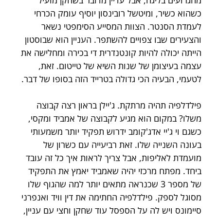
כשהוא כשיר, ומיטשל רובינסון יוסיף עומק הכרחי 
לעמדת הסנטר. הצוות המסייע הסימפטי נשאר 
והצעירים שבו צפויים להשתפר. העניין הוא שבוסטון 
הייתה יכולה להיות קונטנדרית די בכירה ומחלישה את 
עצמה בעיצומן של שנות השיא של טייטום. זאת, 
לטעמי, הבעיה הכי גדולה בטרייד הזה בסופו של דבר.
פילדלפיה תהיה מרתקת. ג'יילן בראון רצה קבוצה 
משלו? במקום הוא מגיע לקבוצה של אמביד ומקסי, 
כשגם וי ג'יי אדג'קומב ידרוש תפקיד יותר משמעותי 
בעונה השנייה שלו. זאת רביעייה עם כשרון של 
מועמדת לאליפות, אבל צריך לראות איך כל זה עובד 
ביחד. מפתח מרכזי יהיה שאמביד יאמץ את התפקיד 
של מספר 3 שכנראה מתאים יותר למה שהגוף שלו 
מסוגל לספק. פילדלפיה החתימה את דין וויד ואנפרני 
סיימונס ויש לה על הספסל עוד שחקן וחצי עם עניין, 