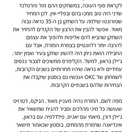
לקראת סוף העונה, במשחקים ההם מול פורטלנד 
שדני היה טוב ממנו בהם ובפליי-אין. לכן המחיר 
שטורונטו שילמה על השחקן בן ה-35 נראה גבוה 
מאוד. אפשר להבין את הרצון של הקנדים להחזיר את 
השחקן שהביא להם אליפות ולהפוך את עצמם 
להרבה יותר רלוונטיים בצמרת המזרח, אבל עם 
החבילה הזאת ניתן היה להשיג שחקן צעיר ואמין יותר. 
ג'יילן בראון, למשל. הקליפרס ממשיכים לצבור נכסים 
עתידיים ולא נראה שיהיו תחרותיים בשנים הקרובות, 
לשמחתן של OKC ועכשיו גם בוסטון שיקבלו את 
הבחירות שלהם בשנתיים הקרובות.
מפה לשם, המזרח נהיה מעניין מאוד. הניקס, דטרויט 
שעושה כל מיני מהלכים וסביר להניח שתשאיר את 
ג'יילן דורן, מיאמי עם יאניס, פילדלפיה עם בראון, 
אינדיאנה שחוזרת מהמתים, בוסטון שכאמור תישאר 