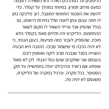
הז'יטונים על המהלכים האלה ולא השאירה לעצמה 
כמעט מרחב תמרון. במיוחד במהלך על קסלר. כדי 
להשיג את הסנטר החופשי המוגבל, רוב פלינקה נתן 
לו חוזה עצום ונתן ליוטה שלל בחירות דראפט, גם 
בגלל שהסיין אנד טרייד השאיר לו מקום לשאר 
ההחתמות. הלייקרס יהיו תלויים מאוד בקסלר הלא 
מוכח, שהספיק לעבור כמה פציעות, כעוגן הגנתי, כי 
לא יהיה הרבה מי שישמור סביבו. ההגנה היא הבעיה 
השנייה בסגל שנבנה סביב לוקה ואוסטין ריבס, 
בעצמם שני שחקנים שהם נטל הגנתי. לכן לא מאוד 
אופתע אם ג'ארד ונדרבילט יעלה בחמישייה על תקן 
הסטופר. בכל מקרה, וכרגיל במקרה של הלייקרס, 
משעמם לא יהיה פה.