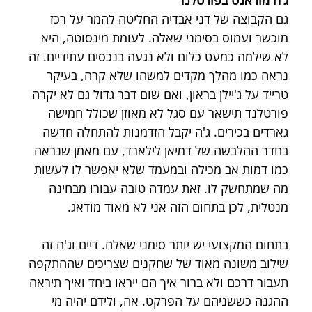
גם הקבוצה של דני אבדיה החליטה להמר על רכז 
מוכשר ועמוס בסימני שאלה. לעומת מינסוטה, היא 
לא שילמה כמעט כלום ולא נגעה בנכסים עתידיים. זה 
נראה כמו מהלך מקדים למשהו שלא קרה, בעיקר 
טרייד על ג'יילן בראון, ואם שום דבר גדול גם לא יקרה 
פורטלנד תישאר עם סגל לא מאוזן שכולל חמישה 
גארדים בכירים. ג'ה יקבל הזדמנות להתחלה חדשה 
בחדר ההלבשה של דמיאן לילארד, עם מאמן שנראה 
כמו דמות אב מכילה ובמעמד שלא יאפשר לו לעשות 
מה שמתחשק לו. זאת עמדה טובה עבורו מבחינה 
מנטלית, לכן בתחום הזה אני לא מאוד מודאג.
בתחום המקצועי יש יותר סימני שאלה. דיים וג'ה זה 
שילוב משונה מאוד של שחקנים שצריכים שההתקפה 
תעבור דרכם ולא ברור איך הם ייראו ביחד ואיך תיראה 
ההגנה כששניהם על הפרקט. אה, ולידם יהיה מי 