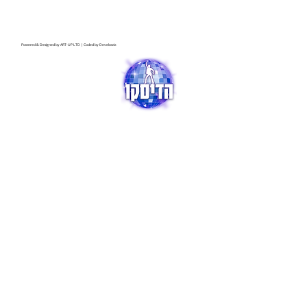
Powered & Designed by
ART-UP LTD
| Coded by
Develowix