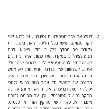
לוני?
 אם כבר מניפולציות וסינרג'י, אז כרגע לוני 
ווקר ממוקם שישי בכל הליגה הזאת בקטגוריית 
נקודת פר מהלך פיק נ' רול. באמא. למה 
מניפולציה? כי במקרה שלו כמות הפיק נ' רולים 
קטנה למדי. למה מניפולציה? כי למרות שזה כולל 
את 3 השלשות שלו בדרבי, אחת מהן לא ממש 
הייתה עם חסימה. מה שכן, מהבחינה הזאת, 
ההגנה של הפועל תל אביב מיום רביעי לגמרי 
יכולה לדמות דברים שראינו (והיא ראתה) עד כה 
מהקבוצה של סטורנסקי. וכן, עם חסימה גבוהה 
(יענו דראג סקרין) של סורקין, הורד או סנטוס, 
ווקר יכול להגיע למצב זריקה די מהיר. ולמרות 