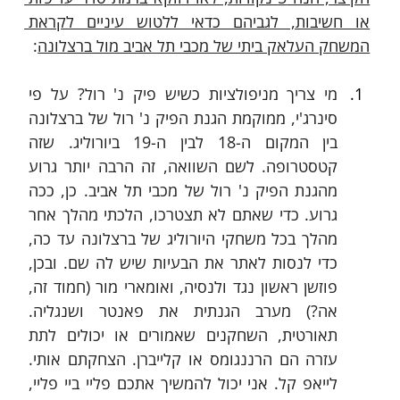
או חשיבות, לגביהם כדאי ללטוש עיניים לקראת 
המשחק העלאק ביתי של מכבי תל אביב מול ברצלונה
:
מי צריך מניפולציות כשיש פיק נ' רול? על פי 
סינרג'י, ממוקמת הגנת הפיק נ' רול של ברצלונה 
בין המקום ה-18 לבין ה-19 ביורוליג. שזה 
קטסטרופה. לשם השוואה, זה הרבה יותר גרוע 
מהגנת הפיק נ' רול של מכבי תל אביב. כן, ככה 
גרוע. כדי שאתם לא תצטרכו, הלכתי מהלך אחר 
מהלך בכל משחקי היורוליג של ברצלונה עד כה, 
כדי לנסות לאתר את הבעיות שיש לה שם. ובכן, 
פוזשן ראשון נגד ולנסיה, ואומארי מור (חמוד זה, 
אה?) מערב הגנתית את פאנטר ושנגליה. 
תאורטית, השחקנים שאמורים או יכולים לתת 
עזרה הם הרננגומס או קלייברן. הצחקתם אותי. 
לייאפ קל. אני יכול להמשיך אתכם פליי ביי פליי, 