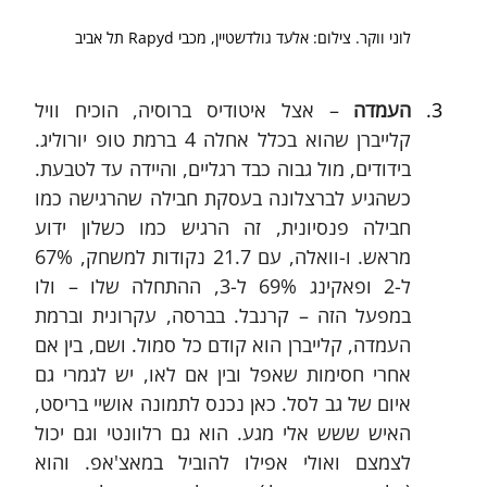
לוני ווקר. צילום: אלעד גולדשטיין, מכבי Rapyd תל אביב
העמדה
 – אצל איטודיס ברוסיה, הוכיח וויל 
קלייברן שהוא בכלל אחלה 4 ברמת טופ יורוליג. 
בידודים, מול גבוה כבד רגליים, והיידה עד לטבעת. 
כשהגיע לברצלונה בעסקת חבילה שהרגישה כמו 
חבילה פנסיונית, זה הרגיש כמו כשלון ידוע 
מראש. ו-וואלה, עם 21.7 נקודות למשחק, 67% 
ל-2 ופאקינג 69% ל-3, ההתחלה שלו – ולו 
במפעל הזה – קרנבל. בברסה, עקרונית וברמת 
העמדה, קלייברן הוא קודם כל סמול. ושם, בין אם 
אחרי חסימות שאפל ובין אם לאו, יש לגמרי גם 
איום של גב לסל. כאן נכנס לתמונה אושיי בריסט, 
האיש ששש אלי מגע. הוא גם רלוונטי וגם יכול 
לצמצם ואולי אפילו להוביל במאצ'אפ. והוא 