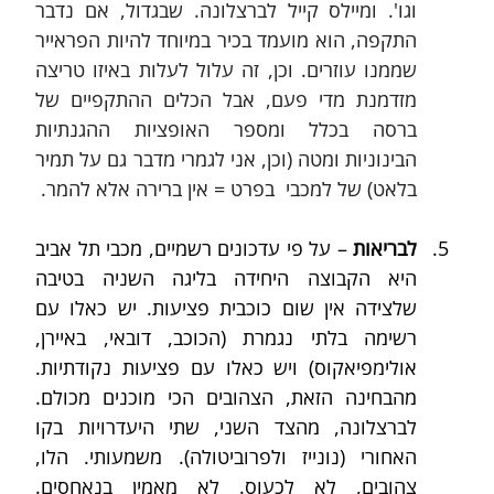
וגו'. ומיילס קייל לברצלונה. שבגדול, אם נדבר 
התקפה, הוא מועמד בכיר במיוחד להיות הפראייר 
שממנו עוזרים. וכן, זה עלול לעלות באיזו טריצה 
מזדמנת מדי פעם, אבל הכלים ההתקפיים של 
ברסה בכלל ומספר האופציות ההגנתיות 
הבינוניות ומטה (וכן, אני לגמרי מדבר גם על תמיר 
בלאט) של למכבי  בפרט = אין ברירה אלא להמר.
לבריאות
 – על פי עדכונים רשמיים, מכבי תל אביב 
היא הקבוצה היחידה בליגה השניה בטיבה 
שלצידה אין שום כוכבית פציעות. יש כאלו עם 
רשימה בלתי נגמרת (הכוכב, דובאי, באיירן, 
אולימפיאקוס) ויש כאלו עם פציעות נקודתיות. 
מהבחינה הזאת, הצהובים הכי מוכנים מכולם. 
לברצלונה, מהצד השני, שתי היעדרויות בקו 
האחורי (נונייז ולפרוביטולה). משמעותי. הלו, 
צהובים, לא לכעוס. לא מאמין בנאחסים. 