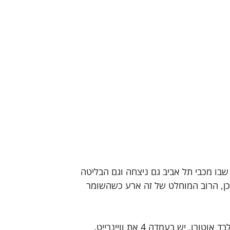
בו מכבי תל אביב גם ניצחה וגם הבליטה 
שכלל גם 2 שלשות וגם 8/12 מהשדה. וכן, הרוב המוחלט של זה ארע כשהשומר 
הקו הקדמי של הפועל תל אביב הנוכחית רחוק מלהיות יציב. מלבד אוטורו, יש בעמדה 4 את וויינרייט. 