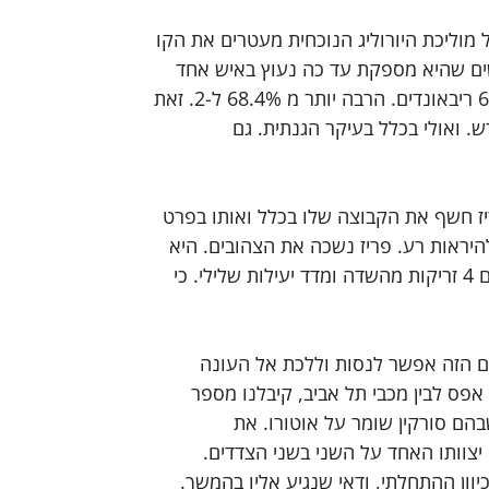
 מוליכת היורוליג הנוכחית מעטרים את הקו 
ים שהיא מספקת עד כה נעוץ באיש אחד 
מהקו הקדמי. באוטורו. וזה הרבה מעבר ל-15 נקודות פלאס 6.5 ריבאונדים. הרבה יותר מ 68.4% ל-2. זאת 
 ואולי בכלל בעיקר הגנתית. גם 
ז חשף את הקבוצה שלו בכלל ואותו בפרט 
יראות רע. פריז נשכה את הצהובים. היא 
נגחה גם בסורקין. זה הוריד אותו לכדי 13 דקות משחק בלבד עם 4 זריקות מהשדה ומדד יעילות שלילי. כי 
ים הזה אפשר לנסות וללכת אל העונה 
פס לבין מכבי תל אביב, קיבלנו מספר 
הם סורקין שומר על אוטורו. את 
צוותו האחד על השני בשני הצדדים. 