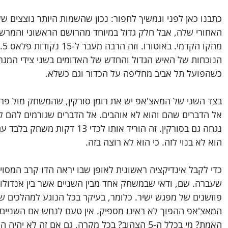
כתבנו כאן לפני ונמשיך לחפור: נכון שהשמות היותר נוצצים של
האחורי שלה, אבל חלק גדול במיוחד מהרושם הראשוני והמרש
הנוכחות של האיש הגדול והחדש של האדומים בשני צידי המגרש.
כשהפועל תל אביב מחליפה על הכדור וגם כשלא.
בצד השני של המאצ'אפ יש את רומן סורקין, שהמשחק מול פרי
אל הדברים שהם והוא לא אוהבים. אל הדברים שגורמים להם לה
הוא לא בנוי לזה. כי הוא לא רוצה בזה.
כדי לקבל אינדיקציה ראשונית לאופן שבו יראה הדו קרב המסו
שעברה. שם, ודאי שבמשחק אחד מבין השניים אשר בין אנדולו א
פוזשנים של מפגש ישיר. כלומר, בעיקר בכל הנוגע למהלכים שב
המאצ'אפ ההפוך לא ראינו מספיק. אין טעם לנחש אם השניים י
האמת? מי בכלל ה-5 הצהוב? בכל מקרה, גם אם זה לא יהיה הכיוון ההתחלתי, ודאי שנגיע אליו בהמשך.