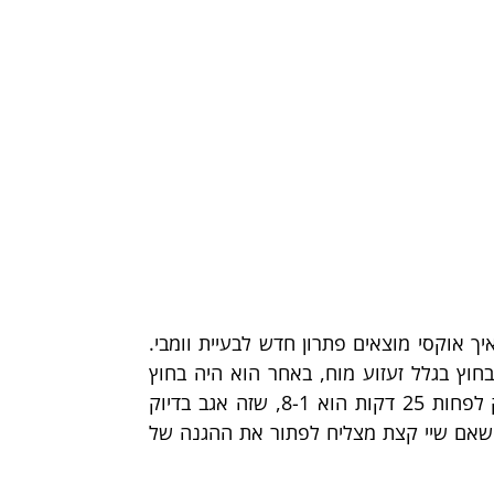
לת'אנדר יש בעיה. יודעים מה? לליגה יש בעיה. קשה לראות איך אוקסי מוצאים פתרון חדש לבעיית וומבי. 
לספרס יש שלושה הפסדים בפלייאוף הזה, באחד וומבי היה בחוץ בגלל זעזוע מוח, באחר הוא היה בחוץ 
בגלל הרחקה. המאזן של הספרס במשחקים בהם וומבי שיחק לפחות 25 דקות הוא 8-1, שזה אגב בדיוק 
המאזן שאוקלהומה מחזיקה בו. מצד שני, קשה שלא להרגיש שאם שיי קצת מצליח לפתור את ההגנה של 