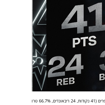
התצוגה של וומבי ראויה לפסקה משל עצמה: זה לא רק המספרים (41 נקודות, 24 ריבאונדים, 66.7% טרו 