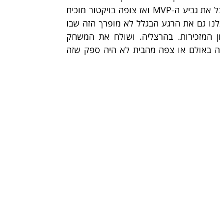
רק בזכות דילן-פאקינג-הארפר הפאקינג-רוקי. סיפור? שיי מקבל את גביע ה-MVP ואז צופה בויקטור מוכיח 
לכולם שנכון למשחק הזה הוא השחקן הטוב בעולם. אה, וקיבלנו גם את הרגע הבגלל לא מופרך הזה שבו 
שחקן בגובה שני מטר ומטר קולע את השלשה הזו משולחן המזכירות. בהרצליה. ושולח את המשחק 
להארכה. שניה. אה, והחלק הכי מדהים? לאף אחד ממי שהיה באולם או צפה מהבית לא היה ספק שזה 