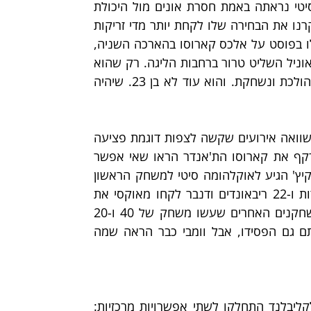
שוטינג, 3 אסיסטים, 3 חסימות) אלא העובדה שאוקלהומה סיטי נראתה באמת חסרת אונים מול היכולת 
שלו למצוא פתרון לכל מה שזרקו עליו. אם בעונה שעברה ביקרנו את הבחירה שלו לקחת יותר מדי זריקות 
ארוכות, הפעם היה ברור שהוא לא מוכן להתפשר. הסיבוב שלו בפוסט על אלכס קארוסו בהארכה השניה, 
בסיומו קיבל את הכדור להאלי-הופ, זרק לימים שבהם שאקיל אוניל השליט טרור ברחבות הליגה. רק שהוא 
קלע ב12/13 מהעונשין. גם היכולת לנסות ולהזיז אותו פיזית הולכת ונשחקת. והוא עוד לא בן 23. שיהיה 
מוקדם מאד להתנבא בנוגע לסדרה הזו. גם אם מוציאים מהמשוואה אירועים שקשה לצפות דוגמת פציעה 
של שחקן מוביל או שוומבי שוב יאבד את קור הרוח שלו ויקרקף את קארוסו הת'אנדר הראו שאי אפשר 
להמר נגדם. שנה ושבועיים לפני המשחק של וומבי ניקולה יוקיץ' הגיע לאוקלהומה סיטי למשחק הראשון 
בסדרת חצי גמר המערב הוא סיים את המשחק עם 42 נקודות ו-22 ריבאונדים ודנבר לקחו מאוקסי את 
הביתיות. איך זה נגמר, כולם יודעים. מצד שני כל שלושת השחקנים האחרים שעשו משחק של 40 ו-20 
בגמר אזורי (קארים, מוזס מאלון ובארקלי) עלו לגמר. שלושתם גם הפסידו, אבל וומבי כבר הראה שמה 
הציפיות מהמשחק הראשון בסדרת הגמר האזורי בין הניקס לקליבלנד התחלקו לשתי אפשרויות מרכזיות: 