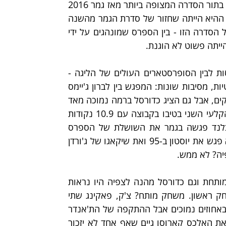
כדור הביניים הראשון כבר מיהרו (אוקיי, מיהרנו) להכתיר אותה בתור הסדרה המצופה ביותר מאז גמר 2016 
שהפגיש את הווריורס של 73 הנצחונות עם קליבלנד. הסדרה ההיא הייתה שחזור של סדרת הגמר מהשנה 
הקודמת, כלומר בין שתי יריבות פלייאוף מנוסות. ההשוואה של הסדרה הזו - בין הספרס שמונהגים על ידי 
ייתה פשוט לא הוגנת.
ההיסטוריה לימדה אותנו שמפגשים בין קבוצות פלייאוף מנוסות לבין הסופרסטארים העולים של הליגה - 
אלו שהם באמת בקצה של הקצה - נוטות להיות אנטי-קליימטיות, מסיבות שונות: המפגש בין לברון ג'יימס 
לבין הפיסטונס (סגנית האלופה דאז) הלך אמנם לשבעה משחקים, אבל גם הציג כדורסל ברמה נמוכה מאד 
מצד הצוות המסייע של קליבלנד (זידרונאס איגלאוסקס היה הקלעי השני בטיבו בקבוצה עם 10.9 נקודות 
למשחק, בערך 16 פחות מלברון). שנה אחר כך אותה קליבלנד פגשה בגמר את השושלת של הספרס 
והובסו ללא תנאי. אותו גורל גם פגש את שאקיל אוניל כשהוא פגש את יוסטון ב-95 ואת שיקאגו של ג'ורדן 
יה? לא ממש.
לכן הציפיות מהסדרה בין הת'אנדר לספרס להיות גם סדרה מותחת וגם כדורסל מהנה לצפיה היו נראות 
מוגזמות. אבל אז הגיע המשחק הראשון. בוי או בוי איזה משחק ראשון. משחק מותח? צ'ק, פאקינג שתי 
הארכות. הופעה של הכוכבים? פאקינג וומבי. שיי אמנם סיים באחוזים נמוכים אבל ההתקפה של הת'אנדר 
עברה כולה דרכו, בדרך ל-12 אסיסטים. צוות מסייע? קיבלנו את האלכס קארוסו גיים שאף אחד לא יזכור 