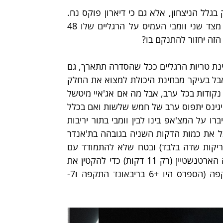
מהצד השני גם הספרס יכולים להרגיש טוב עם עצמם. לא רק בגלל הניצחון, אלא גם כי דיארון פוקס נח. 
קאסל ודילן הארפר חלקו ב-12 איבודים ו2/13 מחוץ לקשת. מצד שני וומבי העמיס על הרגליים שלו 48 
זה יחזור להתנקם בו?
בכלל, היתרון של דיינגולט יהיה העומק שיש לת'אנדר. גם מבחינת טריות הרגליים ככל שהסדרה תתארך, גם 
מבחינת היכולת לנסות להקשות על הספרס בדרכים מגוונות אבל בעיקר מבחינת היכולת למצוא את החלק 
המתאים בכל ערב. סביר להניח שקארוסו לא ימשיך לקלוע 30 נקודות בכל ערב, אבל מה אם אג'איי מיטשל 
יתן משחק דומה למה שקיבלנו ממנו בסיבוב השני? אולי ארון וויגינס יתפוס ערב של חמש שלשות ואם בכלל 
רוצים לקחת תסריט קיצוני - אולי צ'ט הולמגרן ייזכר שפעם דיברו על המצ'אפ בינו לבין וומבי בתור יריבות 
שאמורה ללוות את הליגה עוד כמה שנים טובות. הולמגרן קיבל את כמות הדקות השניה בגובהה בת'אנדר 
אבל לא הצליח להראות כמו פקטור התקפי (8 נקודות ב-7 זריקות שדה בלבד) ובטח שלא להתמודד עם 
וומבי בהגנה. הת'אנדר צריכים תרומה כלשהי ממנו או מאייזיה הארטנשטיין (רק 11 דקות) כדי להקטין את 
כמות הפוזשנים העודפים שיש לספרס בזכות ריבאונד ההתקפה (הספרס היו +6 בריבאונד התקפה ו7- 