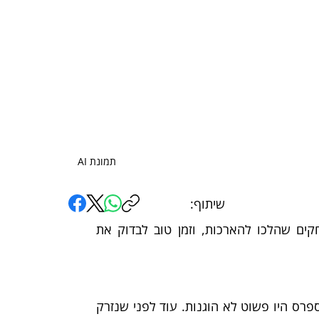
תמונת AI
שיתוף:
אחלה משחקים קיבלנו לפתיחת הגמרים האזוריים. שני משחקים שהלכו להארכות, וזמן טוב לבדוק את 
הציפיות שנערמו על הסדרה בין אוקלהומה סיטי לסן אנטוניו ספרס היו פשוט לא הוגנות. עוד לפני שנזרק 