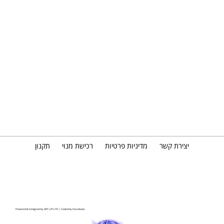
יצירת קשר
מדיניות פרטיות
רכישת מנוי
תקנון
Powered & Designed by
ART-UP LTD
| Coded by
Develowix