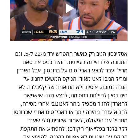
אטקינסון הגיב רק כאשר ההפרש ירד מ-22 ל-5. וגם 
התגובה שלו הייתה בעייתית. הוא הכניס את סאם 
מריל ועבר לבצע דאבל טים על ברונסון, אבל הארדן 
ומריל הגיבו לאט מאוד והניקס המשיכו לחגוג על 
הגנה נמוכה, איטית ולא מתואמת של קליבלנד. לא 
היה נסיון להילחם בחסימה, לבצע הדג' שיאפשר 
להארדן לחזור מספיק מהר לאנונובי אחרי מסירה, 
להביא עזרה מהירה יותר או דאבל טים אחרי שברונסון 
מתחיל את הפעולה, לשמור איזורית (כלי שעבד 
לקליבלנד בפלייאוף הקודם), להפתיע את התקפת 
הניקס עם שינויים לא צפויים בהגנה, להוציא את 