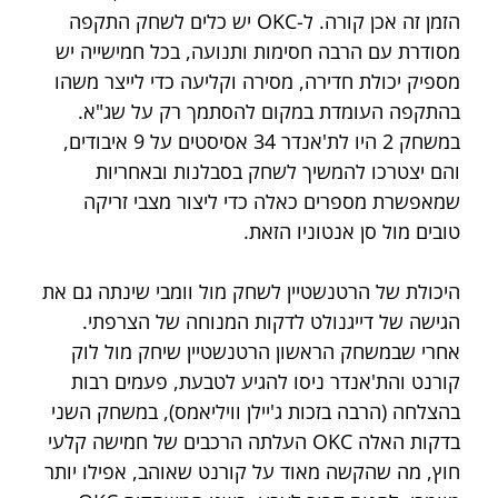
הזמן זה אכן קורה. ל-OKC יש כלים לשחק התקפה 
מסודרת עם הרבה חסימות ותנועה, בכל חמישייה יש 
מספיק יכולת חדירה, מסירה וקליעה כדי לייצר משהו 
בהתקפה העומדת במקום להסתמך רק על שג"א. 
במשחק 2 היו לת'אנדר 34 אסיסטים על 9 איבודים, 
והם יצטרכו להמשיך לשחק בסבלנות ובאחריות 
שמאפשרת מספרים כאלה כדי ליצור מצבי זריקה 
טובים מול סן אנטוניו הזאת.
היכולת של הרטנשטיין לשחק מול וומבי שינתה גם את 
הגישה של דייגנולט לדקות המנוחה של הצרפתי. 
אחרי שבמשחק הראשון הרטנשטיין שיחק מול לוק 
קורנט והת'אנדר ניסו להגיע לטבעת, פעמים רבות 
בהצלחה (הרבה בזכות ג'יילן וויליאמס), במשחק השני 
בדקות האלה OKC העלתה הרכבים של חמישה קלעי 
חוץ, מה שהקשה מאוד על קורנט שאוהב, אפילו יותר 