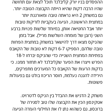
ההפסדים בניו יורק קליבלנד תוכל לצאת עם תחושה 
שהיו הרבה דקות שהיא הייתה הקבוצה הטובה יותר. 
גם במשחק 2 היא נראתה טובה ומאורגנת יותר 
במחצית הראשונה, הגיעה בעקביות לזריקות טובות 
יותר אבל החטיאה אותן, במיוחד שלשות פנויות ברבע 
השני (רובן של מומחה השלשות מריל). אבל בזמן 
שהניקס מצאו דרך להישאר במשחק במחצית הפחות 
טובה שלהם, הספיקו 6-7 דקות לא טובות של הקאבס 
בפתיחת המחצית השנייה כדי שהניקס יברחו ל-18 
הפרש וייצרו את הפער שקליבלנד לא תחזור ממנו. כי 
בדקות הרעות של הקאבס כל המערכים מתפרקים, 
הירידה להגנה נעלמת, חוסר הריכוז בולט גם בפעולות 
פשוטות.
משחק 2 הדגיש את ההבדל בין הניקס לדטרויט. 
אטקינסון הכין את הקבוצה שלו טוב לסגירה של 
ברונסון, גם כשהוא נתן לו את החילוף העזרה הגיעה 