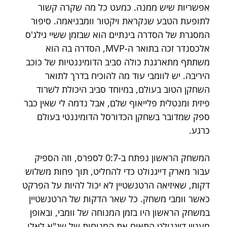
אפשריות שיש ממנה. כמעט כל מה שקרה קשור 
לתופעת הטבע שנקראת ויקטור וומבניאמה. סיפור 
המסגרת של הסדרה בינתיים הוא שבזמן ששיי גילג'ס 
אלכסנדר זכה בתואר ה-MVP, הסדרה בה הוא 
משתתף מתארגנת כולה סביב הדומיננטיות של כוכב 
היריבה. יש לוומבי עוד מה להוכיח בדרך לתואר 
השחקן הטוב בעולם, במיוחד סביב היכולת לשרוד 
פיזית ומנטלית פלייאוף שלם, אבל נדמה לי שאין כבר 
ספק שמדובר בשחקן הכדורסל הדומיננטי בעולם 
כרגע.
המשחק הראשון נפתח ב-0:7 לספרס, וזה הספיק 
עבור מארק דייגנולט כדי להחליט, תוך פחות משלוש 
דקות, שאיזיאה הרטנשטיין לא יכול להיות על הפרקט 
כאשר וומבי משחק. כל שאר הדקות של הרטנשטיין 
במשחק הראשון היו בזמן המנוחה של וומבי, ובאופן 
מעניין דייגנולט התאים את המנוחות של שג"א לאלו 