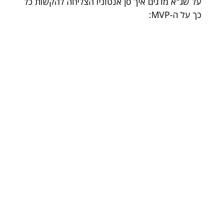
על שג"א מדגים איך סן אנטוניו הצליחה להקשות כל 
כך על ה-MVP: