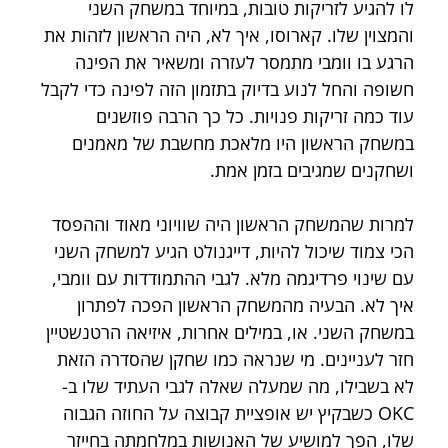
לו להגיע לזריקות טובות, במיוחד במשחק השני 
והמצוין שלו. קארוסו, איך לא, היה הראשון לזהות את 
הרגע בו וומבי מתמסר לעזרה ומשאיר את הפינה 
חשופה והחל לנוע בדיוק בתזמון הזה לפינה כדי לקבל 
עוד כמה זריקות פנויות. כל כך הרבה פוזשנים 
במשחק הראשון היו מלאכת מחשבת של מאמנים 
ושחקנים שמגיבים בזמן אמת.
למרות שהמשחק הראשון היה שוויוני מאוד וההפסד 
הכי צמוד שיכול להיות, דייגנולט הגיע למשחק השני 
עם שינוי פרדיגמה מלא. לגבי ההתמודדות עם וומבי, 
איך לא. הבעיה מהמשחק הראשון הפכה לפתרון 
במשחק השני. או, במילים אחרות, איזיאה הרטנשטיין 
חזר לעניינים. מי שנראה כמו שחקן שהסדרה הזאת 
לא בשבילו, מה שמעלה שאלה לגבי העתיד שלו ב-
OKC כשבקיץ יש אופציית קבוצה על החוזה הגבוה 
שלו, הפך למושיע של האנושות במלחמתה בחייזר 