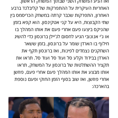
ואז הגיע המשחק השני שבתוך המשחק הראשון. 
האחריות העיקרית על ההתפרקות של קליבלנד ברבע 
האחרון, התפרקות שכבר קרתה במשחק הכריסמס בין 
שתי הקבוצות, היא על קני אטקינסון. הוא קפא בזמן 
שהניקס ביצעו פעם אחרי פעם את אותו המהלך בו 
או ג'י אנונובי הגיע לחסום לג'יילן ברונסון כדי להשיג 
חילוף בו הארדן שומר על ברונסון, בזמן ששאר 
השחקנים נצמדים לפינות, ואז ברונסון תקף את 
הארדן בבידוד וקלע סל ועוד סל ועוד סל. תראו את 
תקציר ההשתלטות של ברונסון על המשחק, תראו 
אותו מבצע את אותו המהלך פעם אחרי פעם, פוזשן 
אחרי פוזשן, ואז שוב בסוף הזמן החוקי ופעם נוספת 
בהארכה: