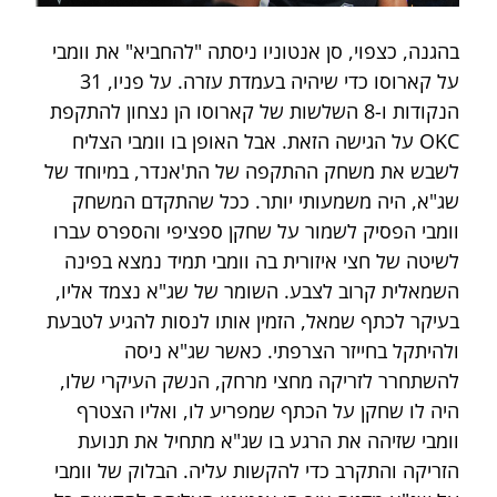
בהגנה, כצפוי, סן אנטוניו ניסתה "להחביא" את וומבי 
על קארוסו כדי שיהיה בעמדת עזרה. על פניו, 31 
הנקודות ו-8 השלשות של קארוסו הן נצחון להתקפת 
OKC על הגישה הזאת. אבל האופן בו וומבי הצליח 
לשבש את משחק ההתקפה של הת'אנדר, במיוחד של 
שג"א, היה משמעותי יותר. ככל שהתקדם המשחק 
וומבי הפסיק לשמור על שחקן ספציפי והספרס עברו 
לשיטה של חצי איזורית בה וומבי תמיד נמצא בפינה 
השמאלית קרוב לצבע. השומר של שג"א נצמד אליו, 
בעיקר לכתף שמאל, הזמין אותו לנסות להגיע לטבעת 
ולהיתקל בחייזר הצרפתי. כאשר שג"א ניסה 
להשתחרר לזריקה מחצי מרחק, הנשק העיקרי שלו, 
היה לו שחקן על הכתף שמפריע לו, ואליו הצטרף 
וומבי שזיהה את הרגע בו שג"א מתחיל את תנועת 
הזריקה והתקרב כדי להקשות עליה. הבלוק של וומבי 