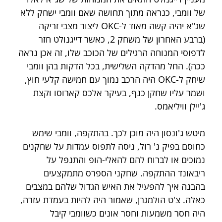
של וומבי, כנראה מתוך תחושה שאם וומבי ישחק ללא 
שג"א יהיה קשה מאוד ל-OKC ליצור מצבי זריקה 
(ברבע האחרון של משחק 2, כאשר דייגנולט חזר 
לדפוסי המנוחה הרגילים של הכוכב שלו, זה אכן נראה 
ככה). החל מהדקה השלישית, בכל הדקות בהן וומבי 
שיחק ל-OKC היה הרכב נמוך עם חמישה קלעי חוץ, 
ושמר עליו שחקן כנף, בעיקר אלכס קארוסו וקצת 
ג'יילן וויליאמס.
מיטש ג'ונסון היה מוכן לכך. בהתקפה, וומבי שימש 
כחוסם בפיק נ' רול, ניסה לתפוס עמדות על שחקנים 
נמוכים או לברוח להם להאלי-הופ והתנפל על 
ריבאונד ההתקפה. שחקני הספרס מתמקצעים 
בהבנה איך להפעיל את האיש הגדול שלהם במצבים 
כאלה. צ'ט הולמגרן, שאמור היה להיות בעמדת עזרה, 
היה חסר משמעות וחסר אונים כשוומבי קיבל 