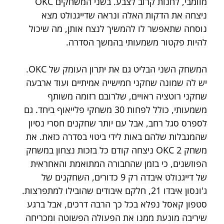
מוומבי, לחנות קרוב לצבע. בשני המשחקים OKC 
ניצחה את הדקות האלה ונראה שדייגנולט מצא 
נוסחה שתאפשר לו להמשיך לנצח אותן, מה שיכול 
להיות פקטור משמעותי בהמשך הסדרה.
המשחק השני הבליט גם את יתרון העומק של OKC. 
יש לה שמונה שחקני חמישייה אמיתיים ועוד ארבעה 
שחקני רוטציה ראויים, שלרובם רזומה משותף 
משמעותי, כולל לפחות 30 משחקי פלייאוף ביחד. גם 
לספרס סגל רחב, אבל עם יותר שחקנים חסרי נסיון 
שהמגבלות שלהם באות לידי ביטוי בסדרה כזאת. את 
משחק 2 OKC ניצחה קודם כל בזכות נצחון במשחק 
הפוזשנים, כי בזמן שהחבורה המתואמת והאחראית 
של דייגנולט איבדה רק 9 כדורים, השחקנים של 
ג'ונסון איבדו 21, חלקם איבודים שהובילו למתפרצות. 
סטפון קאסל נפלא בכל כך הרבה דרכים, אבל ברגע 
שיריבה מונעת ממנו את הפעולה הפשוטה ומכריחה 