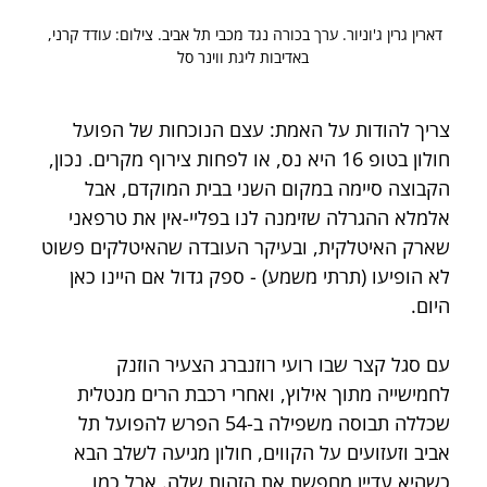
דארין גרין ג'וניור. ערך בכורה נגד מכבי תל אביב. צילום: עודד קרני, 
באדיבות ליגת ווינר סל
צריך להודות על האמת: עצם הנוכחות של הפועל 
חולון בטופ 16 היא נס, או לפחות צירוף מקרים. נכון, 
הקבוצה סיימה במקום השני בבית המוקדם, אבל 
אלמלא ההגרלה שזימנה לנו בפליי-אין את טרפאני 
שארק האיטלקית, ובעיקר העובדה שהאיטלקים פשוט 
לא הופיעו (תרתי משמע) - ספק גדול אם היינו כאן 
היום.
עם סגל קצר שבו רועי רוזנברג הצעיר הוזנק 
לחמישייה מתוך אילוץ, ואחרי רכבת הרים מנטלית 
שכללה תבוסה משפילה ב-54 הפרש להפועל תל 
אביב וזעזועים על הקווים, חולון מגיעה לשלב הבא 
כשהיא עדיין מחפשת את הזהות שלה. אבל כמו 