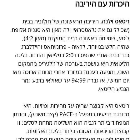
היכרות עם היריבה
ריטאס וילנה, 
היריבה הראשונה של חולוניה בבית 
(שכולל גם את גלאטסראיי ולה מאן) היא סגנית אלופת 
ליטא, שסיימה ראשונה בבית המוקדם (מאזן 4:2), 
שהיה חלש במיוחד. לראיה - פרומיתאס והיידלברג 
כבר בבית אחרי שהפסידו 2:0 בפלייאין והודחו. בליגה 
הליטאית היא נושפת בעורפה של ז'לגיריס מהמקום 
השני, ומגיעה רעננה במיוחד אחרי מנוחה ארוכה מאז 
יום חמישי, אז גברה 94:99 על שאולאי ברבע גמר 
הגביע הליטאי.
ריטאס היא קבוצה שחיה על מהירות ופיזיות. היא 
מדורגת רביעית במפעל ב-PACE (קצב משחק), והנתון 
המפחיד ביותר לגביה הוא השליטה מתחת לסלים: זו 
קבוצת הריבאונד הטובה ביותר בליגת האלופות. 
תוסיפו לזה את העובדה שהם מגיעים הכי הרבה לקו 