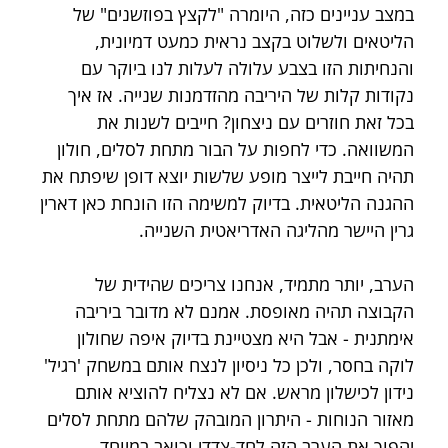
במצב עניינים כזה, היומרה "לקצץ בפוזשנים" של 
הליטאים ולשלוט בקצב נראית כמעט דמיונית, 
והנחיתות הזו בצבע עלולה לעלות לנו ביוקר עם 
נקודות קלות של היריבה מהזדמנות שנייה. אז איך 
בכל זאת חוזרים עם ניצחון? חייבים לשנות את 
המשוואה. כדי לחפות על הבור מתחת לסלים, חולון 
תהיה חייבת לייצר מופע שלשות יוצא דופן שיפתח את 
ההגנה הליטאית. בדיוק למשימה הזו הונחת כאן דארין 
גרין היישר מהליגה האדריאטית השנייה.
הערב, יותר מתמיד, אנחנו צריכים שהידית של 
הקבוצה תהיה מאופסת.
 אמנם לא מדובר ביריבה 
אימתנית - אבל היא מצטיינת בדיוק איפה שחולון 
לוקה בחסר, ולכן כל ניסיון לנצח אותם במשחק 'רגיל' 
נידון לכישלון מראש.
 אם לא נצליח להוציא אותם 
מאזור הנוחות - היתרון המובהק שלהם מתחת לסלים 
יהפוך את הערב הזה לחד-צדדי וכואב במיוחד.