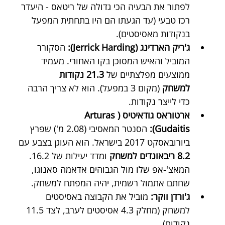
לפתור את הבעיה הכי גדולה של ריטאס - היעדר 
רכז טבעי (עד הגעתו הם היו בתחתית המפעל 
בנקודות מאסיסטים).
ג'ריק הארדינג (Jerrick Harding):
 הסקורר 
המוביל והאיש המסוכן בקו האחורי. מעמיד 
ממוצעים מפלצתיים של 
21.3 נקודות 
למשחק
 (מקום 3 במפעל). הוא לא צריך הרבה 
כדי לייצר נקודות.
ארטוראס גודאיטיס (Arturas 
Gudaitis):
 הסנטר המאסיבי (2.08 מ') שפרץ 
ביורובאסקט 2017 בישראל. הוא העוגן בצבע עם 
8.2 ריבאונדים למשחק
 ומדד יעילות של 16.2. 
המאצ'-אפ שלו מול הגבוהים אדאמה סאנוגו, 
שחתם אתמול רשמית, יהיה המפתח למשחק.
ג'ורדן ווקר:
 מוביל את הקבוצה באסיסטים 
למשחק (מחלק 4.3 אסיסטים לערב, לצד 11.5 
נקודות)