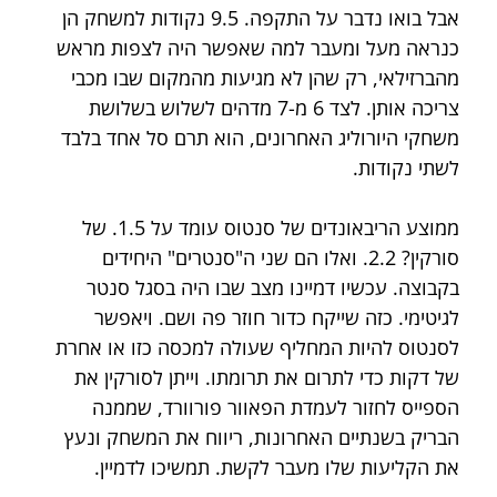
אבל בואו נדבר על התקפה. 9.5 נקודות למשחק הן 
כנראה מעל ומעבר למה שאפשר היה לצפות מראש 
מהברזילאי, רק שהן לא מגיעות מהמקום שבו מכבי 
צריכה אותן. לצד 6 מ-7 מדהים לשלוש בשלושת 
משחקי היורוליג האחרונים, הוא תרם סל אחד בלבד 
לשתי נקודות.
ממוצע הריבאונדים של סנטוס עומד על 1.5. של 
סורקין? 2.2. ואלו הם שני ה"סנטרים" היחידים 
בקבוצה. עכשיו דמיינו מצב שבו היה בסגל סנטר 
לגיטימי. כזה שייקח כדור חוזר פה ושם. ויאפשר 
לסנטוס להיות המחליף שעולה למכסה כזו או אחרת 
של דקות כדי לתרום את תרומתו. וייתן לסורקין את 
הספייס לחזור לעמדת הפאוור פורוורד, שממנה 
הבריק בשנתיים האחרונות, ריווח את המשחק ונעץ 
את הקליעות שלו מעבר לקשת. תמשיכו לדמיין.