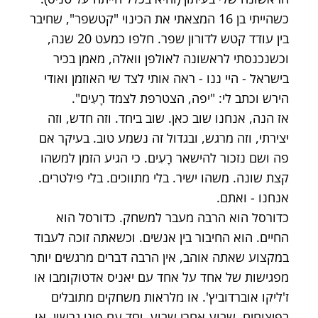
כשהייתי בן 16 המצאתי את הכינוי "קטשפר", שחיבר
בין עודד קטש לדורון שפר. חלפו כמעט 20 שנה,
וכשנכנסתי לראשונה לאולפן וואלה, מאמן בכיר
בישראל - היי ננו - ראה אותי לצד שי האוזמן ואודי
הירש וכתב לי: "יפה, הצטרפת לצמד רָעִים".
אז הנה, אנחנו שוב כאן. שוב ביחד. וזה חדש, וזה
יצירתי, וזה מרגש, ובגדול זה נשמע טוב. בעיקר אם
פה ושם נזכור להישאר רָעִים. כי הגיע הזמן למשהו
קצת שונה. משהו ישיר. בלי מתווכים. בלי פילטרים.
אנחנו - ואתם.
כדורסל הוא הרבה מעבר למשחק. כדורסל הוא
החיים. הוא החיבור בין אנשים. וכשאתה זוכה לעבוד
במקצוע שאתה אוהב, אין הרבה דברים מרגשים יותר
מפגישות של אחד על אחד עם יאניס אדטוקומבו או
ז'ליקו אוברדוביץ'. או מלראות משחקים מתובלים
בפיצוחים, שבוע אחרי שבוע, יחד עם פיני גרשון. או