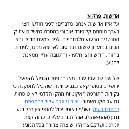
אדישות, פרק א'
על איזו אדישות אנחנו מדברים? לפני חודש וחצי 
בערך הוחתם קליפורד אומורי במטרה להשלים את קו 
הסנטרים הרעוע מלכתחילה. לפני כמעט חודש וחצי 
הבינו במועדון ששום דבר טוב לא ייצא ממנו, לפחות 
בהווה. חודש וחצי חלפו - והתגובה עדיין ממאנת 
להגיע.
שלושה שבועות עברו מאז ההפסד הכפול להפועל 
ירושלים בסופרקאפ ובגביע ווינר, שהוביל למסקנה כי 
נקודות התורפה האקוטיות מהקו הקדמי לא פוסחות 
גם על הקו האחורי. 
ושלוני ווקר עלול להתפתח 
לחתכת בעיה
. ושג'ף דאוטין יכול להתפוצץ בכל רגע 
נתון (אהמ-אהמ), אבל לבנות עליו כרכז זה קצת 
יומרני. ושלקבוצה הזו יש צרה צרורה בכל הנוגע 