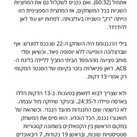
אתמול (60:32). ואם נכניס לשקלול גם את המחציות 
השניות בכל המשחקים, אז המחצית הספציפית הזו 
הייתה "רק" השנייה בעליבותה. לפחות יש עוד לאן 
להידרדר.
בילי הרננגומס היה השחקן ה-22 שנכנס למגרש. אף 
שברצלונה הופיעה ללא יוסופה פאל, וכשיאן וסלי 
סוחב פציעה מההפסד הביתי המביך לליידה בליגת ה-
ACB, ז'ואן פניארויה נזכר בקיומו של הסנטר המקומי 
רק אחרי 13 דקות.
ולא שצריך לבוא למאמן בטענות. ב-13 הדקות הללו 
בארסה טיילה ל-24:35, ובעיקר שיחקה מול עצמה. 
לא נרשמה שום התנגדות מהצד הנגדי. וכשהאח של 
חואנצ'ו נכנס, הכל הוכרע. הוא סיים את המשחק 
במקום הראשון בין הקטאלנים בשמונה קטגוריות 
סטטיסטיות שונות, ובראשן 19 נקודות, 7 ריבאונדים 