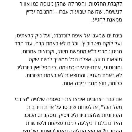
לקבלת החלטות, וחסר לה שחקן מנוסה כמו אוויר 
לנשימה. שלושה שבועות עברו - והתגובה עדיין 
ממאנת להגיע.
בינתיים שמענו על איפה לונדברג, ועל ניק קלאתיס, 
ועל לוקה מיטרוביץ'. וכלום לא באמת קרה. עוד חוזר 
הניגון: מכבי ת"א מחפשת חיזוק, וקבוצות אחרות 
מוצאות חיזוק. אצלה הכל ממשיך להיות שקט 
ומונוטוני, אתם-יודעים-כמו-מה, כי הפלייאין ביורוליג 
לא באמת מעניין. והתוצאות לא באמת חשובות. 
כלומר, חוץ מנגד יריבה אחת.
אם כבר הצהובים אימצו את הסיסמה שלפיה "הדרבי 
מעל הכל", אז לפחות שיביטו על אחת היריבות 
העירוניות שלהם ביורוליג ויסיקו מסקנות. הכוכב 
האדום בלגרד נקלעה למכת פציעות ולשרשרת 
הפסדים? אז היא החליפה מאמן (באיחור של חצי 