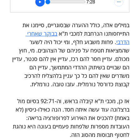
7:28
במילים אלה, כולל ההערה שבסוגריים, סיימנו את 
התייחסותנו הנרחבת למכבי ת"א 
בבוקר שאחרי 
הדרבי
. פחות משבוע חלף, ומי יכול היה לשער 
שהמציאות תטפח על פניהם של הצהובים. מי, חוץ 
מכולם. עדיין חסר להם רכז, עדיין אין להם סנטר, עדיין 
הם שבויים בשיתוק ההדדי המתמשך, עדיין הם 
משדרים שאין להם כל כך עניין בלהצליח להרכיב 
קבוצת כדורסל נורמלית. עזבו טובה. נורמלית.
אז כן, מכבי ת"א קיבלה בראש, וה-92:71 בסיום מול 
ברצלונה עוד עשה איתה חסד. הנה כאילו-ניסיון (לא 
באמת) להכניס את האירוע לפרופורציה בריאה: 
העובדות מספרות שלפחות פעמיים בעונה היא נוהגת 
לחטוף תבוסות מהסוג הזה.