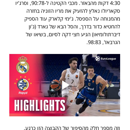
4:30 דקות מהבאזר. מכבי הקטינה ל-90:78, וסרג'יו 
סקאריולו נאלץ להזעיק את מריו הזוניה בחזרה 
מהמנוחה על הספסל. ג'ימי קלארק עוד הספיק 
להחטיא כדור בדרך, והסל הבא של גארד (ג'ון 
דיברתולומיאו) הגיע חצי דקה לסיום, בשיאו של 
הגרבאז', 98:83. 
וזה מספר חלק מהסיפור של הקבוצה הזו כרגע. 