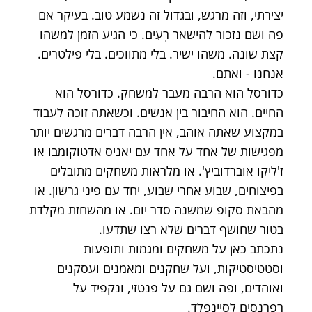
יצירתי, וזה מרגש, ובגדול זה נשמע טוב. בעיקר אם
פה ושם נזכור להישאר רָעִים. כי הגיע הזמן למשהו
קצת שונה. משהו ישיר. בלי מתווכים. בלי פילטרים.
אנחנו - ואתם.
כדורסל הוא הרבה מעבר למשחק. כדורסל הוא
החיים. הוא החיבור בין אנשים. וכשאתה זוכה לעבוד
במקצוע שאתה אוהב, אין הרבה דברים מרגשים יותר
מפגישות של אחד על אחד עם יאניס אדטוקומבו או
ז'ליקו אוברדוביץ'. או מלראות משחקים מתובלים
בפיצוחים, שבוע אחרי שבוע, יחד עם פיני גרשון. או
מהבאת סקופ שמשנה סדר יום. או מהשחזת מקלדת
בטור שחושף דברים שלא רצו שתדעו.
נתכתב כאן על משחקים ומגמות ותופעות
וסטטיסטיקות, ועל שחקנים ומאמנים ועסקנים
ואוהדים, ופה ושם גם על פנטזי, ונקפיד על
רפרנסים לסיינפלד.