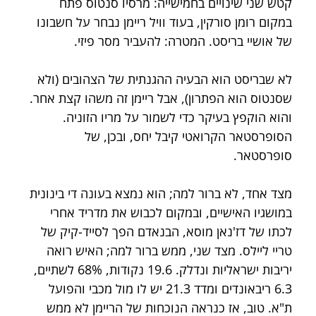
קטש שני שינויים בחמישייה: מרסיו סנטוס פתח 
במקום רומן סורקין, בעוד וויל ריימן נבחר על חשבונו 
של אושיי בריסט. המטרה: להעביר מסר פיזי.
לא שבריסט הוא הבעיה ההגנתית של הצהובים (ולא 
שסנטוס הוא הפתרון), אבל ריימן זה משהו קצת אחר. 
והוא הוקפץ בעיקר כדי לשמור על מריו הזוניה. 
הסופרסטאר הקרואטי קיבל יחס, ובכן, של 
סופרסטאר. 
מצד אחד, לא ברור למה; הוא נמצא בעונה די בינונית 
במושגיו האישיים, ובמקום לכבוש את מדריד אחרי 
לכתו של דז'נאן מוסא, הבנאדם הפך לסייד-קיק של 
טריי ליילס. מצד שני, ממש ברור למה; האיש רואה 
יריבות ישראליות ונדלק. 19.6 נקודות, 68% לשתיים, 
6.3 ריבאונדים ומדד 21.3 יש לו מול מכבי והפועל 
ת"א. טוב, אז כנראה הנוכחות של הריימן לא ממש 