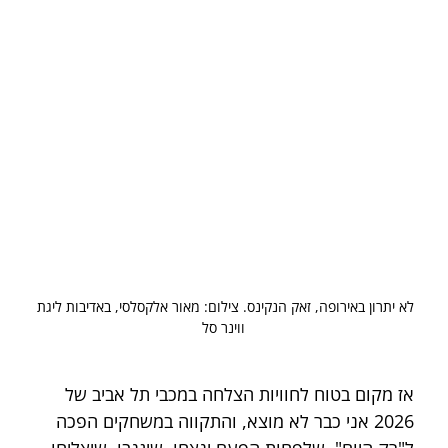
לא יתרון באירופה, זאק הנקינס. צילום: מאור אלקסלסי, באדיבות ליגת 
ווינר סל
אז מקום בטוח לחוויות הצלחה במכבי תל אביב של 
2026 אני כבר לא מוצא, והתקווה במשחקים הפכה 
ל"רק היום". שלפחות הפעם ינצחו, שיגנבו, שיצליחו 