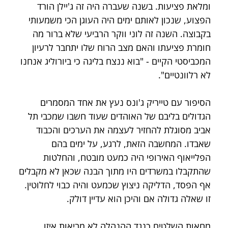
ומלאת פציעות. בשנה שעברה היה זה ג'יילן הורד 
הפצוע, שנכון לאותם ימים היה העוגן הכי משמעותי 
בקבוצה. השנה זה לוני ווקר הרביעי שלא ברור מה 
חומרת פציעתו והאם מצב הרוח שלו יתחבר לרעיון 
המכביסטי הקיים - "בוא ננצח בליגה כי ביורוליג אנחנו 
לא רלוונטיים".
הסיפור עם טייריק ג'ונס נעץ את אחד המסמרים 
הגדולים בליבם של האוהדים שעוד חשבו שמכבי תל 
אביב מסוגלת להחזיר לעצמה את הערכים והכבוד 
שאבדו. המחשבה הזאת, לרגע, על ימים בהם 
הפלייאוף האירופי היה כמעט מובטח, והחלטות 
שהתקבלו במשרדים היו מתוך הבנה שכאן לא מקבלים 
אף הפסד, הדליקה ניצוץ שכמעט והיה כבוי לחלוטין. 
זו שאלה גדולה אם והיכן הוא עדיין דולק.
מחאות השלטים כנגד ההנהלה לא מביאות איזו 