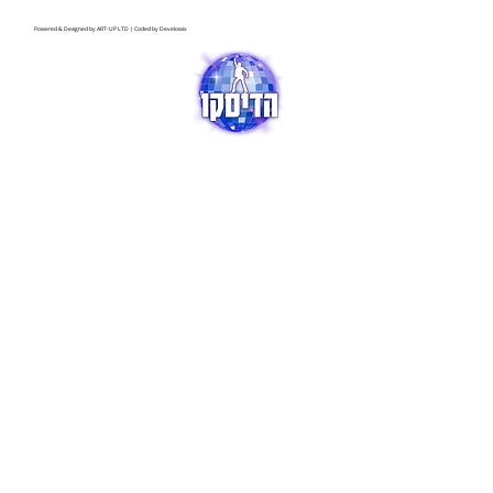
Powered & Designed by
ART-UP LTD
| Coded by
Develowix