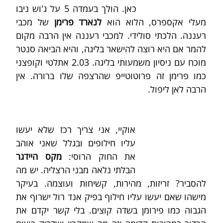
כאן. הולך בעמדה 5 על ג'וש ניבו 
מעלי אקספרס, הלוא הוא 
לנארד פרימן
 של מכבי 
רעננה. הלכתי סולידי. למכבי רעננה אין הרבה מקום 
להמר אם היא רוצה להישאר בליגה, והיא הביאה סנטר 
מוכח עם ניסיון משמעותי בליגה. 2.03 אתלטי וקופצני 
כמו פרימן זה פרוטוטייפ שהרצפה שלו ברורה. אין 
הרבה לאן ליפול.
אוקיי, אני צריך רכז שלא יעשו 
עליו חילופים ובגלל שאני אוהב 
את החוק הרוסי: 
מקס היידגר
הבלתי נלאה מבני הרצליה. יש מה 
להסביר? זריזות, מהירות, קשיחות ועוצמה. בעיקר 
מישהו שאם יעשו עליו חילוף בפיק אנד רול ישרוף את 
הגבוה כמו פירומן בשדה קוצים. בלי קשר יקדם את 