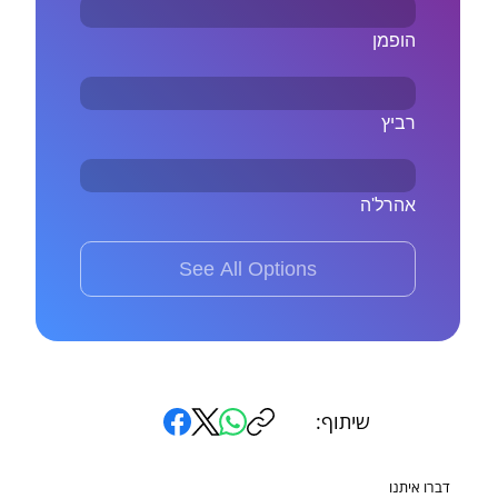
הופמן
רביץ
אהרל'ה
See All Options
שיתוף:
דברו איתנו