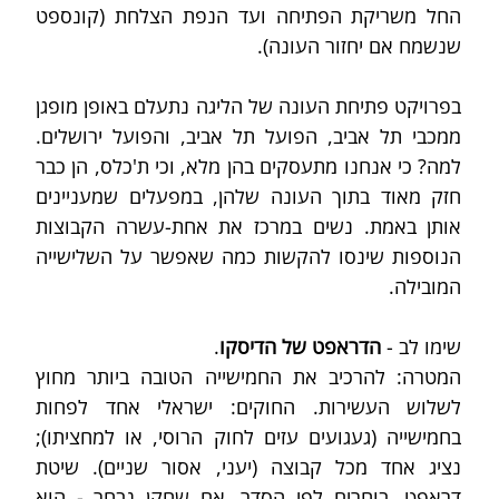
החל משריקת הפתיחה ועד הנפת הצלחת (קונספט 
שנשמח אם יחזור העונה).
בפרויקט פתיחת העונה של הליגה נתעלם באופן מופגן 
ממכבי תל אביב, הפועל תל אביב, והפועל ירושלים. 
למה? כי אנחנו מתעסקים בהן מלא, וכי ת'כלס, הן כבר 
חזק מאוד בתוך העונה שלהן, במפעלים שמעניינים 
אותן באמת. נשים במרכז את אחת-עשרה הקבוצות 
הנוספות שינסו להקשות כמה שאפשר על השלישייה 
המובילה.
שימו לב - 
הדראפט של הדיסקו
. 
המטרה: להרכיב את החמישייה הטובה ביותר מחוץ 
לשלוש העשירות. החוקים: ישראלי אחד לפחות 
בחמישייה (געגועים עזים לחוק הרוסי, או למחציתו); 
נציג אחד מכל קבוצה (יעני, אסור שניים). שיטת 
דראפט. בוחרים לפי הסדר. אם שחקן נבחר - הוא 