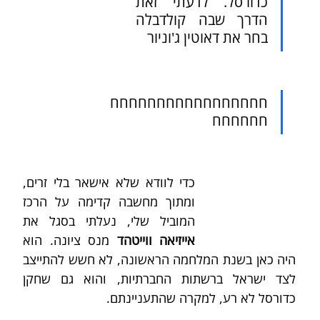
כדורסל. לדעתי זאת 
הדרך שבה קולדבלה 
בחר את דאוטין ג'וניור
חחחחחחחחחחחחחחחחח
חחחחחח 
כדי לוודא שלא אישאר בלי זרים, 
ומתוך מחשבה קדימה על הרכז 
המוביל שלי, נעלתי בסגל את 
אייזיאה ווייטהד
 מנס ציונה. הוא 
היה כאן בשנת המלחמה הראשונה, לא חשש להתייצב 
לצד ישראל ברשתות החברתיות, והוא גם שחקן 
כדורסל לא רע, למקרה שהתעניינתם.