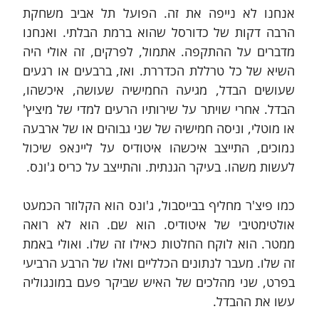
אנחנו לא נייפה את זה. הפועל תל אביב משחקת 
הרבה דקות של כדורסל שהוא ברמת הבלתי. ואנחנו 
מדברים על ההתקפה. אתמול, לפרקים, זה אולי היה 
השיא של כל טרללת הכדררת. ואז, ברבעים או רגעים 
שעושים הבדל, מגיעה החמישיה שעושה, איכשהו, 
הבדל. אחרי שויתר על שירותיו הרעים למדי של מיציץ' 
או מוטלי, וניסה חמישיה של שני גבוהים או של ארבעה 
נמוכים, התייצב איכשהו איטודיס על ליינאפ שיכול 
לעשות משהו. בעיקר הגנתית. והתייצב על כריס ג'ונס. 
כמו פיצ'ר מחליף בבייסבול, ג'ונס הוא הקלוזר הכמעט 
אולטימטיבי של איטודיס. הוא שם. הוא לא רואה 
ממטר. הוא לוקח החלטות כאילו זה שלו. ואולי באמת 
זה שלו. מעבר לנתונים הכלליים ואלו של הרבע הרביעי 
בפרט, שני מהלכים של האיש שביקר פעם במונגוליה 
עשו את ההבדל.