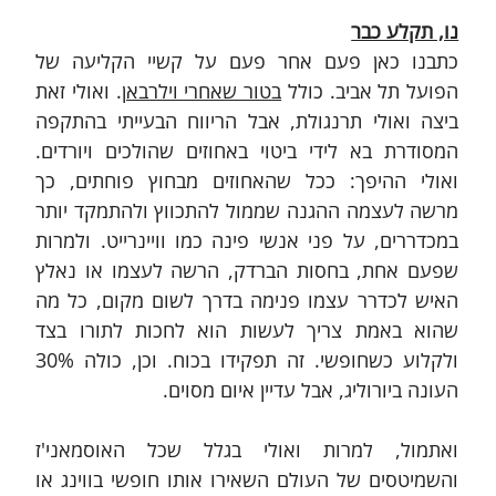
נו, תקלע כבר
כתבנו כאן פעם אחר פעם על קשיי הקליעה של 
הפועל תל אביב. כולל 
בטור שאחרי וילרבאן
. ואולי זאת 
ביצה ואולי תרנגולת, אבל הריווח הבעייתי בהתקפה 
המסודרת בא לידי ביטוי באחוזים שהולכים ויורדים. 
ואולי ההיפך: ככל שהאחוזים מבחוץ פוחתים, כך 
מרשה לעצמה ההגנה שממול להתכווץ ולהתמקד יותר 
במכדררים, על פני אנשי פינה כמו וויינרייט. ולמרות 
שפעם אחת, בחסות הברדק, הרשה לעצמו או נאלץ 
האיש לכדרר עצמו פנימה בדרך לשום מקום, כל מה 
שהוא באמת צריך לעשות הוא לחכות לתורו בצד 
ולקלוע כשחופשי. זה תפקידו בכוח. וכן, כולה 30% 
העונה ביורוליג, אבל עדיין איום מסוים.
ואתמול, למרות ואולי בגלל שכל האוסמאני'ז 
והשמיטסים של העולם השאירו אותו חופשי בווינג או 