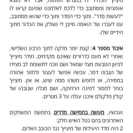
אופציות ומסתובב כדי ללכת לאלמנט שפעם קראו לו 
"לעשות סדר". ותוך כדי הסדר ותוך כדי שהוא מסתובב, 
עט לעברו של הואסה סייבן לי ושולק את הכדור מתוך 
הידיים שלו.
איבוד מספר 4
: קצת יותר מדקה לתוך הרבע השלישי, 
ואחרי לא מעט כדרורים שאינם מקדמים, חודר מיציץ' 
לכיוון הטבעת מצד שמאל ושם זוכה לתשומת לב מצידו 
של הגבוה דסר. עכשיו אפשר לעצור ולחזור אחורה 
במסירה, או לחפש משהו ממה שיש, או אין. מיציץ' 
בוחר למסור לפינה הרחוקה, ושם מגלה שגובהו של 
קולין מלקולם איננו עולה על 3 מטרים. 
ועכשיו, 
מעשה בחמישה מדדים
 בחמשת המשחקים 
האחרונים בהם נטל האיש חלק:
2 היה מדד היעילות של מיציץ' נגד הכוכב האדום.