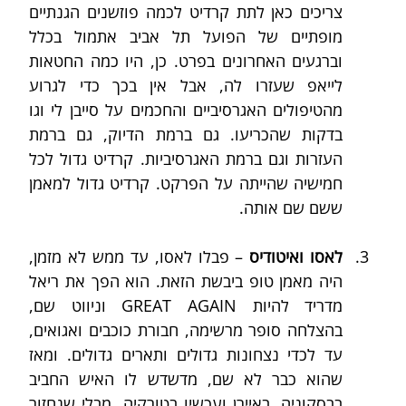
צריכים כאן לתת קרדיט לכמה פוזשנים הגנתיים 
מופתיים של הפועל תל אביב אתמול בכלל 
וברגעים האחרונים בפרט. כן, היו כמה החטאות 
לייאפ שעזרו לה, אבל אין בכך כדי לגרוע 
מהטיפולים האגרסיביים והחכמים על סייבן לי וגו 
בדקות שהכריעו. גם ברמת הדיוק, גם ברמת 
העזרות וגם ברמת האגרסיביות. קרדיט גדול לכל 
חמישיה שהייתה על הפרקט. קרדיט גדול למאמן 
ששם שם אותה.
לאסו ואיטודיס
 – פבלו לאסו, עד ממש לא מזמן, 
היה מאמן טופ ביבשת הזאת. הוא הפך את ריאל 
מדריד להיות GREAT AGAIN וניווט שם, 
בהצלחה סופר מרשימה, חבורת כוכבים ואגואים, 
עד לכדי נצחונות גדולים ותארים גדולים. ומאז 
שהוא כבר לא שם, מדשדש לו האיש החביב 
בבסקוניה, באיירן ועכשיו בטורקיה. מבלי שנחזור 